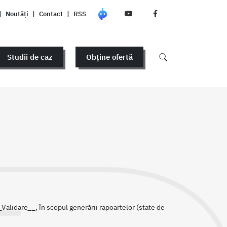
|
Noutăți
|
Contact
|
RSS
Studii de caz
Obține ofertă
 __Validare__, în scopul generării rapoartelor (state de