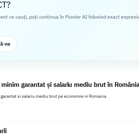
CT?
cient ce cauți, poți continua în Pionier AI folosind exact expresi
ză-ne
u minim garantat și salariu mediu brut în Români
 garantat si salariu mediu brut pe economie in Romania
rii