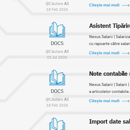
@Căutare
AI
Citește mai mult
18 Feb 2026
Asistent Tipărir
Nexus Salarii | Salariza
DOCS
cu rapoarte către salar
@Căutare
AI
Citește mai mult
01 Iul 2026
Note contabile s
Nexus Salarii | Salarii
DOCS
a articolelor contabile. 
@Căutare
AI
Citește mai mult
18 Feb 2026
Import date sal