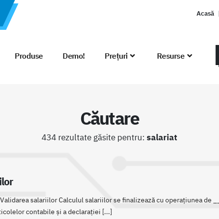
Acasă
Produse
Demo!
Prețuri
Resurse
Căutare
434 rezultate găsite pentru:
salariat
ilor
 | Validarea salariilor Calculul salariilor se finalizează cu operațiunea de
ticolelor contabile și a declarației [...]