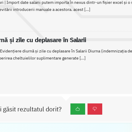
ri | Import date salarii putem importa în nexus dintr-un fișier excel și o s
evitării introducerii manuale a acestora. acest [...]
nă și zile cu deplasare în Salarii
 | Evidențiere diurnă și zile cu deplasare în Salarii Diurna (indemnizația
perirea cheltuielilor suplimentare generate [...]
i găsit rezultatul dorit?