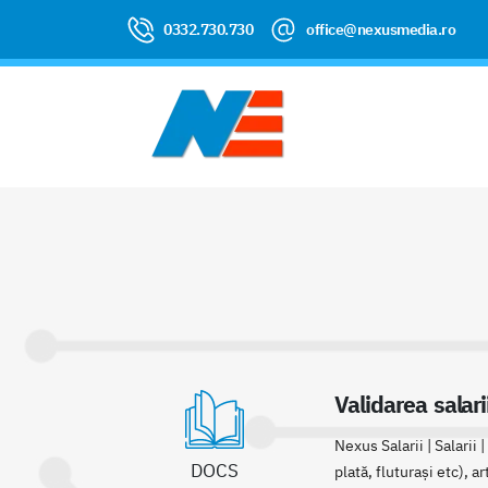
0332.730.730
office@nexusmedia.ro
Validarea salari
Nexus Salarii | Salarii
DOCS
plată, fluturași etc), ar