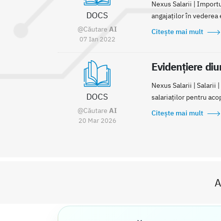
Nexus Salarii | Importu
DOCS
angajaților în vederea 
@Căutare
AI
Citește mai mult
07 Ian 2022
Evidențiere diur
Nexus Salarii | Salarii
DOCS
salariaților pentru aco
@Căutare
AI
Citește mai mult
20 Mar 2026
A