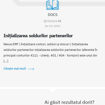
DOCS
@Căutare
AI
26 Oct 2021
Inițializarea soldurilor partenerilor
Nexus ERP | Iniţializare conturi, solduri şi stocuri | Inițializarea
soldurilor partenerilor inițializarea soldurilor partenerilor (aferente în
principal conturilor 4111 - clienți, 401 / 404 - furnizori) este unul din
[...]
Citește mai mult
Ai găsit rezultatul dorit?