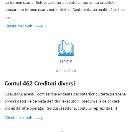
pe termen scurt. Soldul creditor al contului reprezintă creditele
bancare pe termen scurt, nerestituite. Contabilitatea analitică se ţine
[...]
Citește mai mult
DOCS
4 Sep 2024
Contul 462 Creditori diversi
Cu ajutorul acestui cont se ţine evidenţa decontărilor cu terţe persoane
privind datoriile pe bază de titluri executorii, precum şi a celor care
provin din alte operaţii. Soldul creditor al contului reprezintă [...]
Citește mai mult