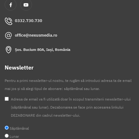
0332.730.730
office@nexusmedia.ro
Șos. Bucium 80A, Iași, România
Newsletter
Pentru a primi newsletter-ul nostru, te rugăm să introduci adresa ta de email
mai jos și să alegi tipul de abonare: săptămânal sau lunar.
Adresa de email va fi utilizată doar în scopul transmiterii newsletter-ului
(săptămânal sau lunar). Dezabonarea se face prin accesarea linkului
DEZABONARE din cadrul newsletter-ului.
Săptămânal
Lunar