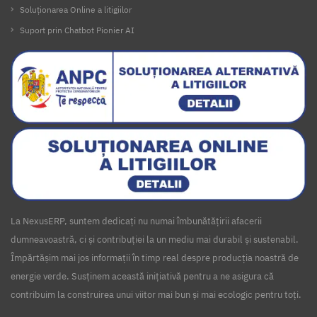
Soluționarea Online a litigiilor
Suport prin Chatbot Pionier AI
La NexusERP, suntem dedicați nu numai îmbunătățirii afacerii
dumneavoastră, ci și contribuției la un mediu mai durabil și sustenabil.
Împărtășim mai jos informații în timp real despre producția noastră de
energie verde. Susținem această inițiativă pentru a ne asigura că
contribuim la construirea unui viitor mai bun și mai ecologic pentru toți.