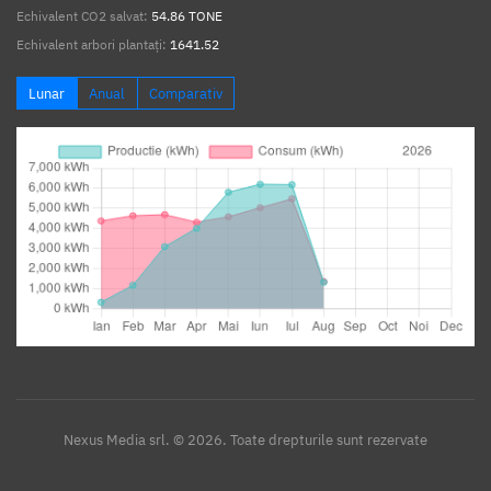
Echivalent CO2 salvat:
54.86 TONE
Echivalent arbori plantați:
1641.52
Lunar
Anual
Comparativ
Nexus Media srl. © 2026. Toate drepturile sunt rezervate