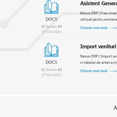
Asistent Gener
Nexus ERP | Fise incar
DOCS
utilizat pentru emiter
@Căutare
AI
Citește mai mult
17 Iun 2026
Import venituri
Nexus ERP | Import auto
DOCS
in tabelul de antet a in
@Căutare
AI
Citește mai mult
17 Oct 2023
A