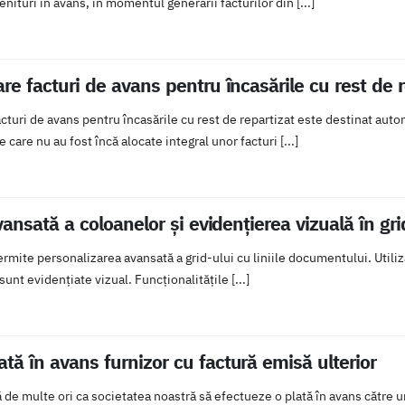
ituri în avans, în momentul generării facturilor din [...]
re facturi de avans pentru încasările cu rest de r
cturi de avans pentru încasările cu rest de repartizat este destinat auto
care nu au fost încă alocate integral unor facturi [...]
ansată a coloanelor și evidențierea vizuală în gr
mite personalizarea avansată a grid-ului cu liniile documentului. Utiliza
unt evidențiate vizual. Funcționalitățile [...]
ă în avans furnizor cu factură emisă ulterior
 de multe ori ca societatea noastră să efectueze o plată în avans către un 