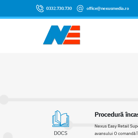
0332.730.730
office@nexusmedia.ro
Procedură încas
Nexus Easy Retail Supe
DOCS
avansului O comandă înr