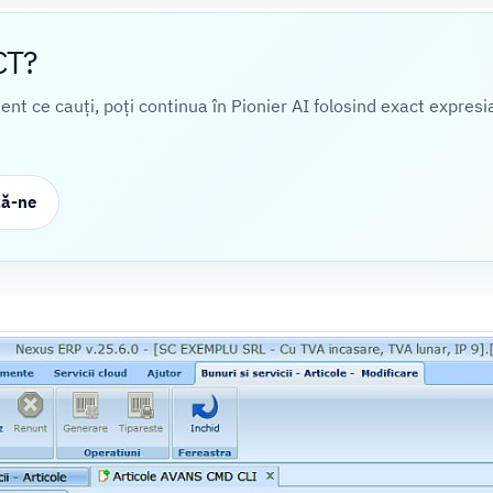
CT?
cient ce cauți, poți continua în Pionier AI folosind exact expresi
ză-ne