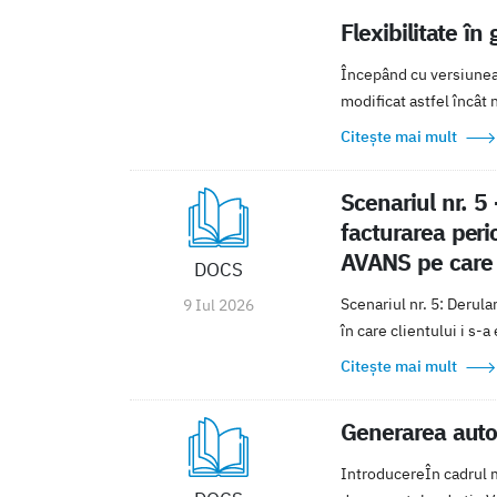
Flexibilitate î
Începând cu versiunea 
modificat astfel încât 
Citește mai mult
Scenariul nr. 5 
facturarea perio
AVANS pe care 
DOCS
Scenariul nr. 5: Derula
9 Iul 2026
în care clientului i s-a
Citește mai mult
Generarea autom
IntroducereÎn cadrul m