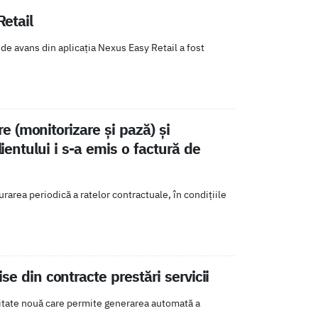
Retail
de avans din aplicația Nexus Easy Retail a fost
re (monitorizare şi pază) şi
lientului i s-a emis o factură de
urarea periodică a ratelor contractuale, în condiţiile
e din contracte prestări servicii
alitate nouă care permite generarea automată a