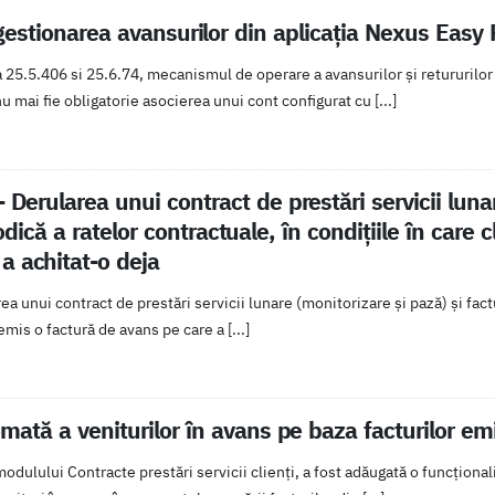
n gestionarea avansurilor din aplicația Nexus Easy 
25.5.406 si 25.6.74, mecanismul de operare a avansurilor și retururilor 
nu mai fie obligatorie asocierea unui cont configurat cu [...]
- Derularea unui contract de prestări servicii luna
dică a ratelor contractuale, în condiţiile în care c
a achitat-o deja
rea unui contract de prestări servicii lunare (monitorizare şi pază) şi fact
 emis o factură de avans pe care a [...]
ată a veniturilor în avans pe baza facturilor emis
odulului Contracte prestări servicii clienți, a fost adăugată o funcțion