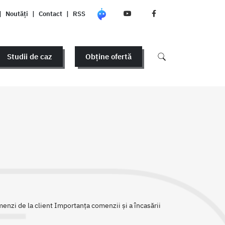
|
Noutăți
|
Contact
|
RSS
Studii de caz
Obține ofertă
enzi de la client Importanța comenzii și a încasării