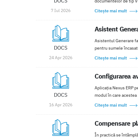
DOCS
documentelor de tip Ven
7 Iul 2026
Citește mai mult
Asistent Genera
Asistentul Generare fa
DOCS
pentru sumele încasate 
24 Apr 2026
Citește mai mult
Configurarea av
Aplicația Nexus ERP per
DOCS
modul în care acestea s
16 Apr 2026
Citește mai mult
Compensare plat
În practică se întâmplă