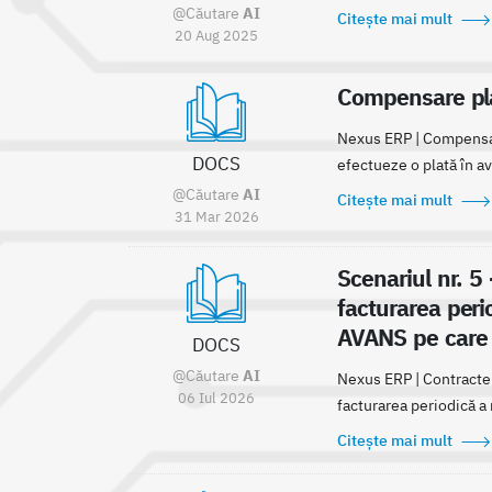
@Căutare
AI
Citește mai mult
20 Aug 2025
Compensare plat
Nexus ERP | Compensari
DOCS
efectueze o plată în ava
@Căutare
AI
Citește mai mult
31 Mar 2026
Scenariul nr. 5 
facturarea perio
AVANS pe care 
DOCS
@Căutare
AI
Nexus ERP | Contracte p
06 Iul 2026
facturarea periodică a r
Citește mai mult