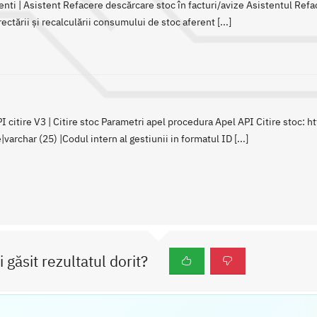
enti | Asistent Refacere descărcare stoc în facturi/avize Asistentul Refa
ctării și recalculării consumului de stoc aferent [...]
 citire V3 | Citire stoc Parametri apel procedura Apel API Citire stoc: htt
varchar (25) |Codul intern al gestiunii in formatul ID [...]
i găsit rezultatul dorit?