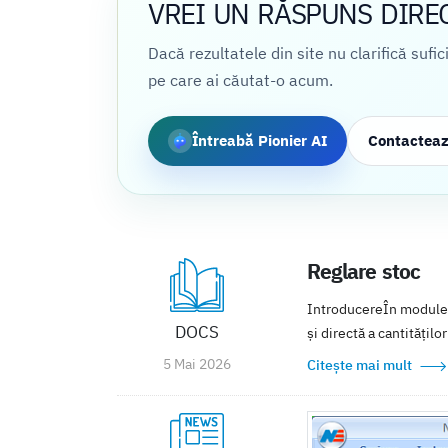
VREI UN RĂSPUNS DIRE
Dacă rezultatele din site nu clarifică sufi
pe care ai căutat-o acum.
Întreabă Pionier AI
Contactea
Reglare stoc
IntroducereÎn modulele
DOCS
și directă a cantităților
5 Mai 2026
Citește mai mult