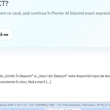
CT?
cient ce cauți, poți continua în Pionier AI folosind exact expresi
ză-ne
 „Intrări în Depozit” și „Ieșiri din Depozit” este disponibil tipul de d
 existente în stoc, fără a mai fi [...]