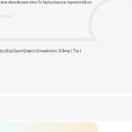
cere descărcare stoc în facturi/avize reprezintă un
p://{ip}:{port}/api/v3/read/stoc |Câmp | Tip |