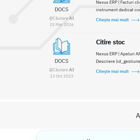
Nexus ERP | Facturi cli
DOCS
instrument dedicat core
@Căutare
AI
Citește mai mult
23 Mar 2026
Citire stoc
Nexus ERP | Apeluri API
DOCS
Descriere |id_gestiune|
@Căutare
AI
Citește mai mult
13 Oct 2023
A