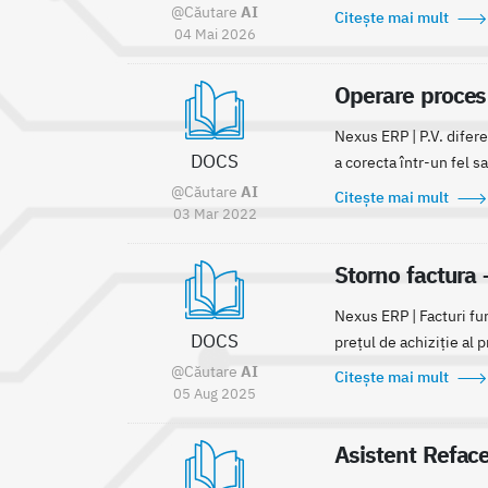
@Căutare
AI
Citește mai mult
04 Mai 2026
Operare proces 
Nexus ERP | P.V. difere
DOCS
a corecta într-un fel sa
@Căutare
AI
Citește mai mult
03 Mar 2022
Storno factura 
Nexus ERP | Facturi fur
DOCS
prețul de achiziție al p
@Căutare
AI
Citește mai mult
05 Aug 2025
Asistent Reface