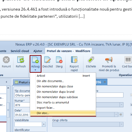
 versiunea 26.4.461 a fost introdusă o funcționalitate nouă pentru gestio
uncte de fidelitate parteneri”, utilizatorii [...]