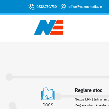
0332.730.730
office@nexusmedia.ro
Reglare stoc
Nexus ERP | Intrari in 
DOCS
Reglare stoc. Acesta per