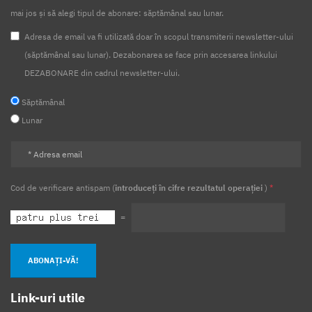
mai jos și să alegi tipul de abonare: săptămânal sau lunar.
Adresa de email va fi utilizată doar în scopul transmiterii newsletter-ului
(săptămânal sau lunar). Dezabonarea se face prin accesarea linkului
DEZABONARE din cadrul newsletter-ului.
Săptămânal
Lunar
Cod de verificare antispam (
introduceți în cifre rezultatul operației
)
*
=
ABONAȚI-VĂ!
Link-uri utile