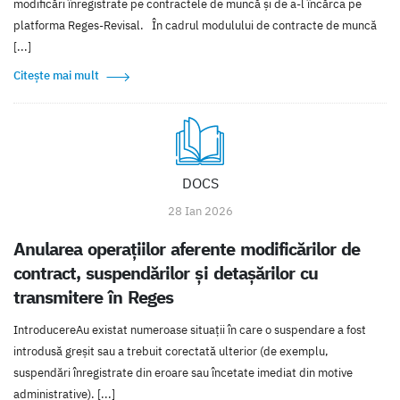
modificări înregistrate pe contractele de muncă și de a-l încărca pe
platforma Reges-Revisal. În cadrul modulului de contracte de muncă
[...]
Citește mai mult
DOCS
28 Ian 2026
Anularea operațiilor aferente modificărilor de
contract, suspendărilor și detașărilor cu
transmitere în Reges
IntroducereAu existat numeroase situații în care o suspendare a fost
introdusă greșit sau a trebuit corectată ulterior (de exemplu,
suspendări înregistrate din eroare sau încetate imediat din motive
administrative). [...]