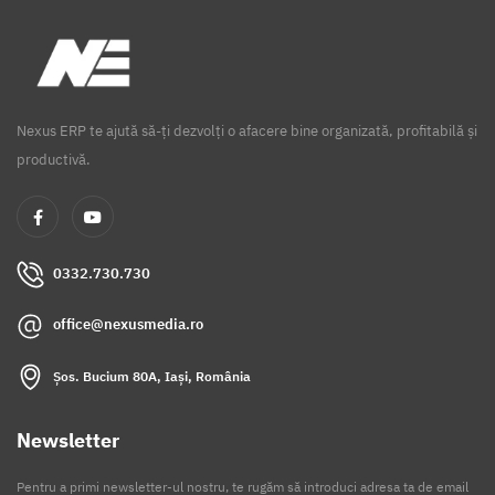
Nexus ERP te ajută să-ți dezvolți o afacere bine organizată, profitabilă și
productivă.
0332.730.730
office@nexusmedia.ro
Șos. Bucium 80A, Iași, România
Newsletter
Pentru a primi newsletter-ul nostru, te rugăm să introduci adresa ta de email