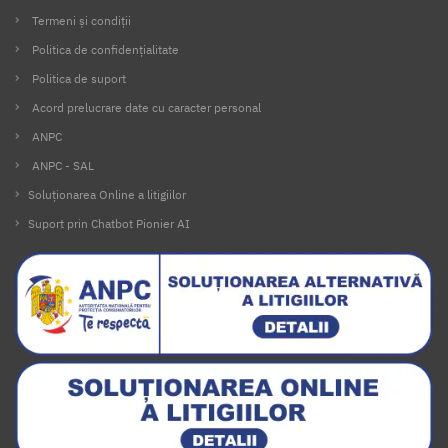
Termeni și condiții
Politica de confidențialitate
Politica de suport
Acord prelucrare date cu caracter personal
ANPC
ANPC - SAL
Soluționarea Online a litigiilor
Suport prin Chatbot Pionier AI