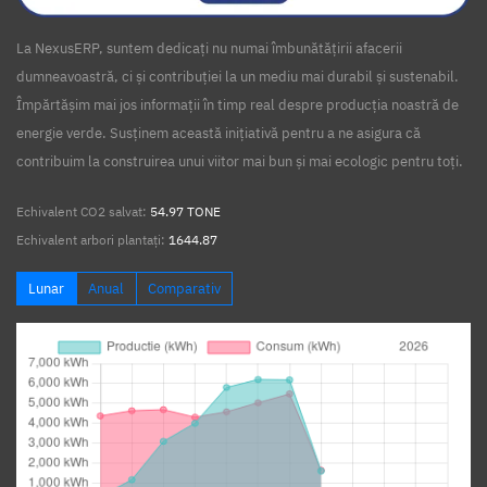
La NexusERP, suntem dedicați nu numai îmbunătățirii afacerii
dumneavoastră, ci și contribuției la un mediu mai durabil și sustenabil.
Împărtășim mai jos informații în timp real despre producția noastră de
energie verde. Susținem această inițiativă pentru a ne asigura că
contribuim la construirea unui viitor mai bun și mai ecologic pentru toți.
Echivalent CO2 salvat:
54.97 TONE
Echivalent arbori plantați:
1644.87
Lunar
Anual
Comparativ