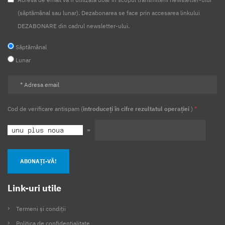
(săptămânal sau lunar). Dezabonarea se face prin accesarea linkului
DEZABONARE din cadrul newsletter-ului.
Săptămânal
Lunar
Cod de verificare antispam (
introduceți în cifre rezultatul operației
)
*
=
ABONAȚI-VĂ!
Link-uri utile
Termeni și condiții
Politica de confidențialitate