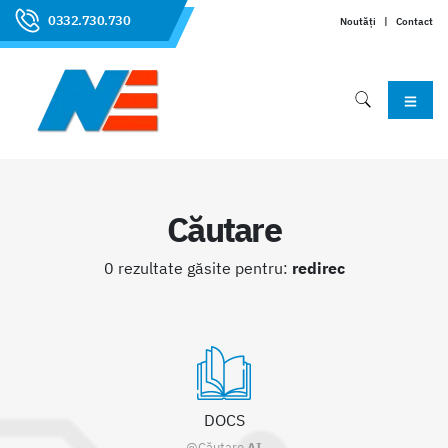
0332.730.730
Noutăți
|
Contact
Căutare
0 rezultate găsite pentru:
redirec
DOCS
@Căutare
AI