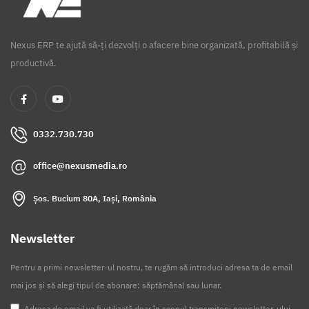
Nexus ERP te ajută să-ți dezvolți o afacere bine organizată, profitabilă și
productivă.
0332.730.730
office@nexusmedia.ro
Șos. Bucium 80A, Iași, România
Newsletter
Pentru a primi newsletter-ul nostru, te rugăm să introduci adresa ta de email
mai jos și să alegi tipul de abonare: săptămânal sau lunar.
Adresa de email va fi utilizată doar în scopul transmiterii newsletter-ului