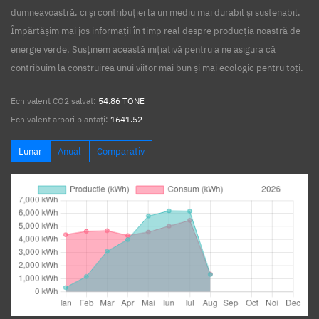
dumneavoastră, ci și contribuției la un mediu mai durabil și sustenabil.
Împărtășim mai jos informații în timp real despre producția noastră de
energie verde. Susținem această inițiativă pentru a ne asigura că
contribuim la construirea unui viitor mai bun și mai ecologic pentru toți.
Echivalent CO2 salvat:
54.86 TONE
Echivalent arbori plantați:
1641.52
Lunar
Anual
Comparativ