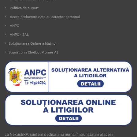
Politica de suport
Acord prelucrare date cu caracter personal
ANPC
ANPC - SAL
Soluționarea Online a litigiilor
Suport prin Chatbot Pionier AI
La NexusERP, suntem dedicați nu numai îmbunătățirii afacerii