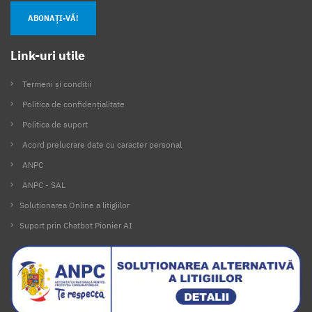
ABONAȚI-VĂ!
Link-uri utile
Termeni și condiții
Politica de confidențialitate
Politica de suport
Acord prelucrare date cu caracter personal
ANPC
ANPC - SAL
Soluționarea Online a litigiilor
Suport prin Chatbot Pionier AI