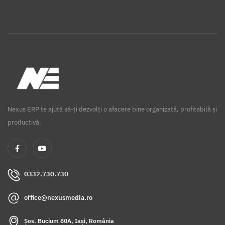
Nexus ERP te ajută să-ți dezvolți o afacere bine organizată, profitabilă și
productivă.
0332.730.730
office@nexusmedia.ro
Șos. Bucium 80A, Iași, România