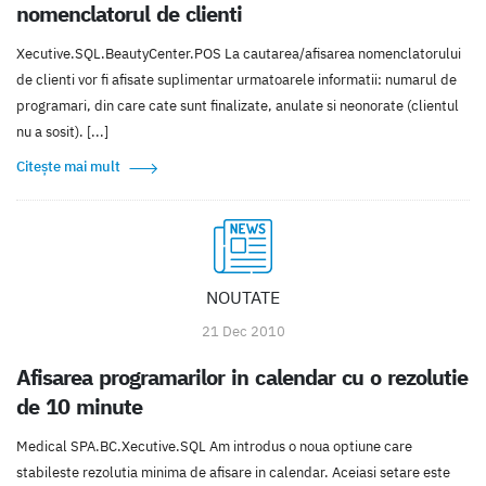
nomenclatorul de clienti
Xecutive.SQL.BeautyCenter.POS La cautarea/afisarea nomenclatorului
de clienti vor fi afisate suplimentar urmatoarele informatii: numarul de
programari, din care cate sunt finalizate, anulate si neonorate (clientul
nu a sosit). [...]
Citește mai mult
NOUTATE
21 Dec 2010
Afisarea programarilor in calendar cu o rezolutie
de 10 minute
Medical SPA.BC.Xecutive.SQL Am introdus o noua optiune care
stabileste rezolutia minima de afisare in calendar. Aceiasi setare este