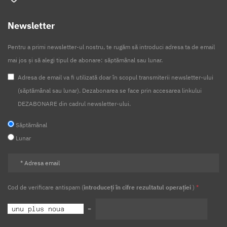
Newsletter
Pentru a primi newsletter-ul nostru, te rugăm să introduci adresa ta de email
mai jos și să alegi tipul de abonare: săptămânal sau lunar.
Adresa de email va fi utilizată doar în scopul transmiterii newsletter-ului
(săptămânal sau lunar). Dezabonarea se face prin accesarea linkului
DEZABONARE din cadrul newsletter-ului.
Săptămânal
Lunar
Cod de verificare antispam (
introduceți în cifre rezultatul operației
)
*
=