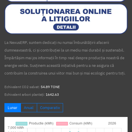
La NexusERP, suntem dedicați nu numai îmbunătățirii afacerii
dumneavoastră, ci și contribuției la un mediu mai durabil și sustenabil.
Împărtășim mai jos informații în timp real despre producția noastră de
energie verde. Susținem această inițiativă pentru a ne asigura că
contribuim la construirea unui viitor mai bun și mai ecologic pentru toți.
Echivalent CO2 salvat:
54.89 TONE
Echivalent arbori plantați:
1642.63
Lunar
Anual
Comparativ