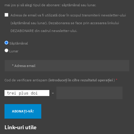
mai jos și să alegi tipul de abonare: săptămânal sau lunar.
Adresa de email va fi utilizată doar în scopul transmiterii newsletter-ului
(săptămânal sau lunar). Dezabonarea se face prin accesarea linkului
DEZABONARE din cadrul newsletter-ului.
Săptămânal
Lunar
Cod de verificare antispam (
introduceți în cifre rezultatul operației
)
*
=
ABONAȚI-VĂ!
Link-uri utile