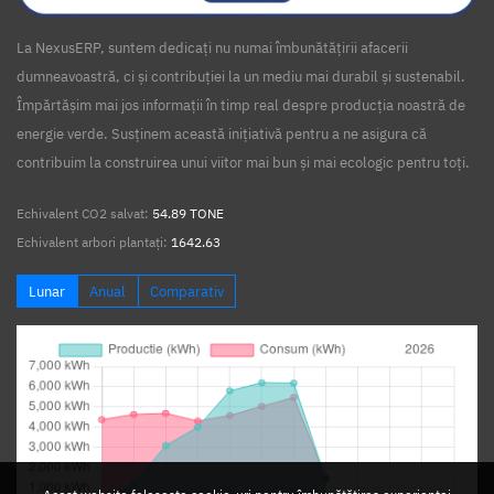
La NexusERP, suntem dedicați nu numai îmbunătățirii afacerii
dumneavoastră, ci și contribuției la un mediu mai durabil și sustenabil.
Împărtășim mai jos informații în timp real despre producția noastră de
energie verde. Susținem această inițiativă pentru a ne asigura că
contribuim la construirea unui viitor mai bun și mai ecologic pentru toți.
Echivalent CO2 salvat:
54.89 TONE
Echivalent arbori plantați:
1642.63
Lunar
Anual
Comparativ