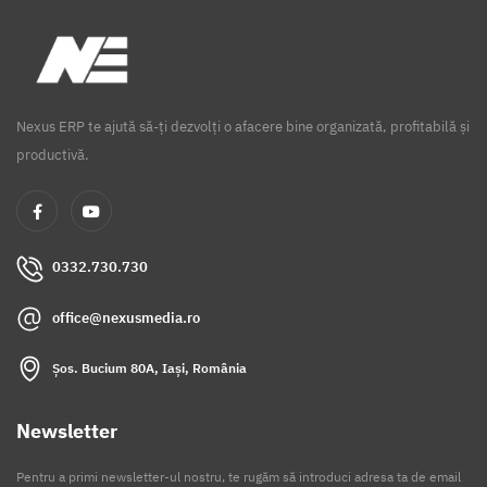
Nexus ERP te ajută să-ți dezvolți o afacere bine organizată, profitabilă și
productivă.
0332.730.730
office@nexusmedia.ro
Șos. Bucium 80A, Iași, România
Newsletter
Pentru a primi newsletter-ul nostru, te rugăm să introduci adresa ta de email