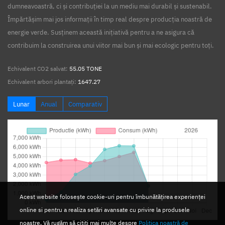
dumneavoastră, ci și contribuției la un mediu mai durabil și sustenabil.
Împărtășim mai jos informații în timp real despre producția noastră de
energie verde. Susținem această inițiativă pentru a ne asigura că
contribuim la construirea unui viitor mai bun și mai ecologic pentru toți.
Echivalent CO2 salvat:
55.05 TONE
Echivalent arbori plantați:
1647.27
Lunar
Anual
Comparativ
Acest website folosește cookie-uri pentru îmbunătățirea experienței
online si pentru a realiza setări avansate cu privire la produsele
noastre. Vă rugăm să citiți mai multe despre
Politica noastră de