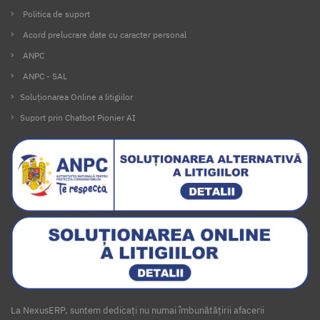
Politica de suport
Acord prelucrare date cu caracter personal
ANPC
ANPC - SAL
Soluționarea Online a litigiilor
Suport prin Chatbot Pionier AI
La NexusERP, suntem dedicați nu numai îmbunătățirii afacerii