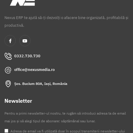
Nexus ERP te ajută să-ți dezvolți o afacere bine organizată, profitabilă și
productivă.
0332.730.730
office@nexusmedia.ro
Șos. Bucium 80A, Iași, România
Newsletter
Pentru a primi newsletter-ul nostru, te rugăm să introduci adresa ta de email
mai jos și să alegi tipul de abonare: săptămânal sau lunar.
Adresa de email va fi utilizată doar în scopul transmiterii newsletter-ului