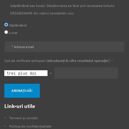
(săptămânal sau lunar). Dezabonarea se face prin accesarea linkului
DEZABONARE din cadrul newsletter-ului.
Săptămânal
Lunar
Cod de verificare antispam (
introduceți în cifre rezultatul operației
)
*
=
ABONAȚI-VĂ!
Link-uri utile
Termeni și condiții
Politica de confidențialitate