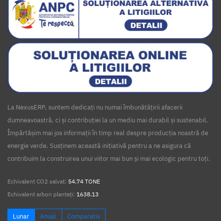
La NexusERP, suntem dedicați nu numai îmbunătățirii afacerii
dumneavoastră, ci și contribuției la un mediu mai durabil și sustenabil.
Împărtășim mai jos informații în timp real despre producția noastră de
energie verde. Susținem această inițiativă pentru a ne asigura că
contribuim la construirea unui viitor mai bun și mai ecologic pentru toți.
Echivalent CO2 salvat:
54.74 TONE
Echivalent arbori plantați:
1638.13
Lunar
Anual
Comparativ