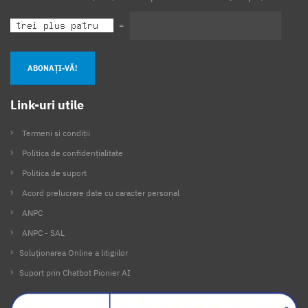
=
ABONAȚI-VĂ!
Link-uri utile
Termeni și condiții
Politica de confidențialitate
Politica de suport
Acord prelucrare date cu caracter personal
ANPC
ANPC - SAL
Soluționarea Online a litigiilor
Suport prin Chatbot Pionier AI