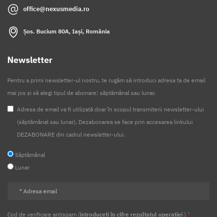
office@nexusmedia.ro
Șos. Bucium 80A, Iași, România
Newsletter
Pentru a primi newsletter-ul nostru, te rugăm să introduci adresa ta de email
mai jos și să alegi tipul de abonare: săptămânal sau lunar.
Adresa de email va fi utilizată doar în scopul transmiterii newsletter-ului
(săptămânal sau lunar). Dezabonarea se face prin accesarea linkului
DEZABONARE din cadrul newsletter-ului.
Săptămânal
Lunar
Cod de verificare antispam (
introduceți în cifre rezultatul operației
)
*