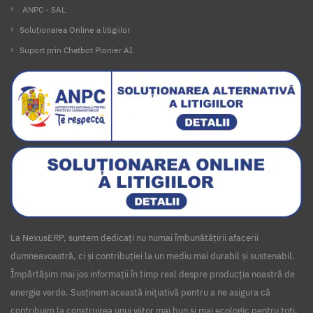
ANPC - SAL
Soluționarea Online a litigiilor
Suport prin Chatbot Pionier AI
La NexusERP, suntem dedicați nu numai îmbunătățirii afacerii
dumneavoastră, ci și contribuției la un mediu mai durabil și sustenabil.
Împărtășim mai jos informații în timp real despre producția noastră de
energie verde. Susținem această inițiativă pentru a ne asigura că
contribuim la construirea unui viitor mai bun și mai ecologic pentru toți.