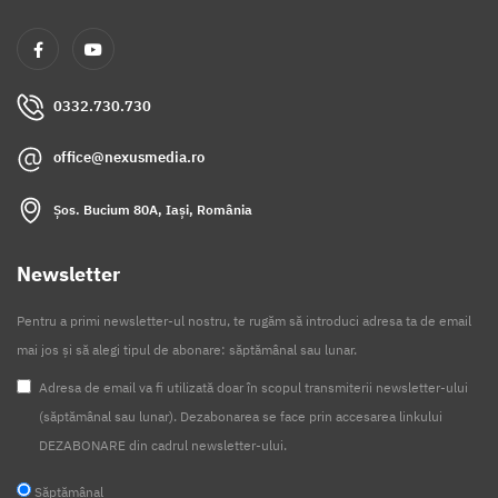
0332.730.730
office@nexusmedia.ro
Șos. Bucium 80A, Iași, România
Newsletter
Pentru a primi newsletter-ul nostru, te rugăm să introduci adresa ta de email
mai jos și să alegi tipul de abonare: săptămânal sau lunar.
Adresa de email va fi utilizată doar în scopul transmiterii newsletter-ului
(săptămânal sau lunar). Dezabonarea se face prin accesarea linkului
DEZABONARE din cadrul newsletter-ului.
Săptămânal