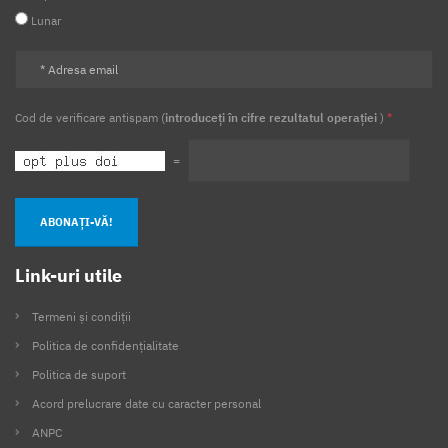
Lunar
Cod de verificare antispam (
introduceți în cifre rezultatul operației
)
*
=
ABONAȚI-VĂ!
Link-uri utile
Termeni și condiții
Politica de confidențialitate
Politica de suport
Acord prelucrare date cu caracter personal
ANPC