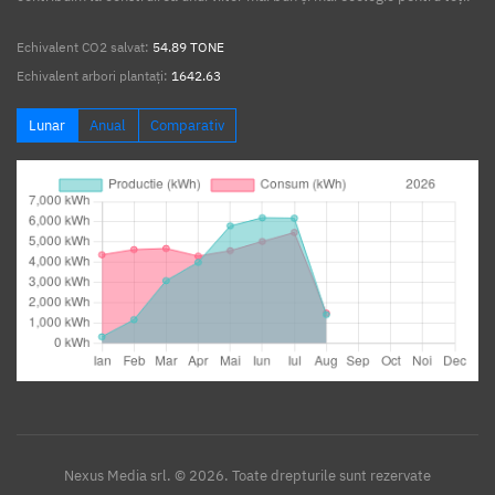
Echivalent CO2 salvat:
54.89 TONE
Echivalent arbori plantați:
1642.63
Lunar
Anual
Comparativ
Nexus Media srl. © 2026. Toate drepturile sunt rezervate