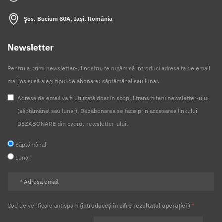
Șos. Bucium 80A, Iași, România
Newsletter
Pentru a primi newsletter-ul nostru, te rugăm să introduci adresa ta de email
mai jos și să alegi tipul de abonare: săptămânal sau lunar.
Adresa de email va fi utilizată doar în scopul transmiterii newsletter-ului
(săptămânal sau lunar). Dezabonarea se face prin accesarea linkului
DEZABONARE din cadrul newsletter-ului.
Săptămânal
Lunar
Cod de verificare antispam (
introduceți în cifre rezultatul operației
)
*