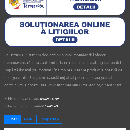
La NexusERP, suntem dedicați nu numai îmbunătățirii afacerii
dumneavoastră, ci și contribuției la un mediu mai durabil și sustenabil.
Împărtășim mai jos informații în timp real despre producția noastră de
energie verde. Susținem această inițiativă pentru a ne asigura că
contribuim la construirea unui viitor mai bun și mai ecologic pentru toți.
Echivalent CO2 salvat:
54.89 TONE
Echivalent arbori plantați:
1642.63
Lunar
Anual
Comparativ