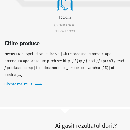
DOCS
@Căutare
AI
13 Oct 2023
Citire produse
Nexus ERP | Apeluri API citire V3 | Citire produse Parametri apel
procedura apel api citire produse: http: / / { ip }: { port } / api / v3 / read
/ produse | câmp | tip | descriere | id _ importex | varchar (25) | id
pentru [...]
Citește mai mult
Ai găsit rezultatul dorit?