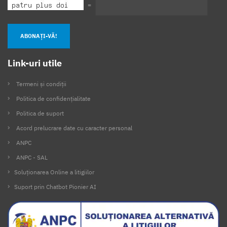
=
ABONAȚI-VĂ!
Link-uri utile
Termeni și condiții
Politica de confidențialitate
Politica de suport
Acord prelucrare date cu caracter personal
ANPC
ANPC - SAL
Soluționarea Online a litigiilor
Suport prin Chatbot Pionier AI