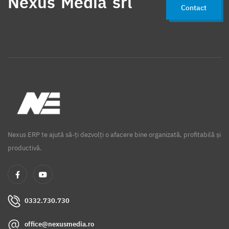
Nexus Media srl
Contact
Nexus ERP te ajută să-ți dezvolți o afacere bine organizată, profitabilă și
productivă.
0332.730.730
office@nexusmedia.ro