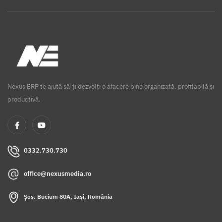
Nexus ERP te ajută să-ți dezvolți o afacere bine organizată, profitabilă și
productivă.
0332.730.730
office@nexusmedia.ro
Șos. Bucium 80A, Iași, România