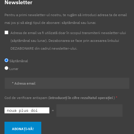
Newsletter
Pentru a primi newsletter-ul nostru, te rugăm să introduci adresa ta de email
mai jos și să alegi tipul de abonare: săptămânal sau lunar.
Adresa de email va fi utilizată doar în scopul transmiterii newsletter-ului
(săptămânal sau lunar). Dezabonarea se face prin accesarea linkului
DEZABONARE din cadrul newsletter-ului.
Săptămânal
Lunar
Cod de verificare antispam (
introduceți în cifre rezultatul operației
)
*
=
ABONAȚI-VĂ!