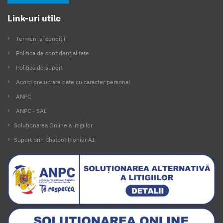
Link-uri utile
Termeni și condiții
Politica de confidențialitate
Politica de suport
Acord prelucrare date cu caracter personal
ANPC
ANPC - SAL
Soluționarea Online a litigiilor
Suport prin Chatbot Pionier AI