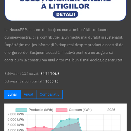
La NexusERP, suntem dedicați nu numai îmbunătățirii afacerii
dumneavoastră, ci și contribuției la un mediu mai durabil și sustenabil.
Împărtășim mai jos informații în timp real despre producția noastră de
energie verde. Susținem această inițiativă pentru a ne asigura că
contribuim la construirea unui viitor mai bun și mai ecologic pentru toți.
Echivalent CO2 salvat:
54.74 TONE
Echivalent arbori plantați:
1638.13
Lunar
Anual
Comparativ