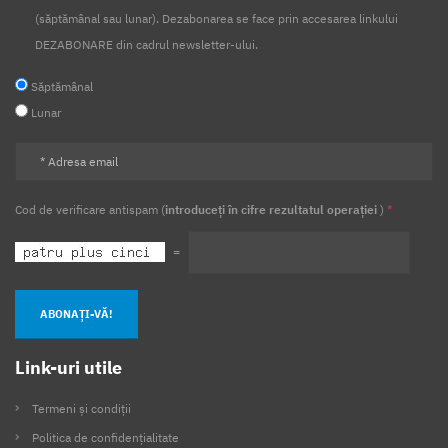
(săptămânal sau lunar). Dezabonarea se face prin accesarea linkului
DEZABONARE din cadrul newsletter-ului.
Săptămânal
Lunar
Cod de verificare antispam (
introduceți în cifre rezultatul operației
)
*
=
ABONAȚI-VĂ!
Link-uri utile
Termeni și condiții
Politica de confidențialitate