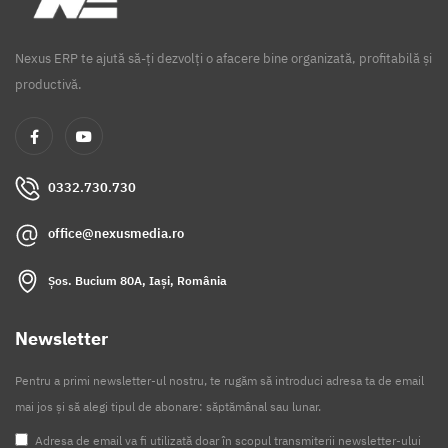
Nexus ERP te ajută să-ți dezvolți o afacere bine organizată, profitabilă și
productivă.
0332.730.730
office@nexusmedia.ro
Șos. Bucium 80A, Iași, România
Newsletter
Pentru a primi newsletter-ul nostru, te rugăm să introduci adresa ta de email
mai jos și să alegi tipul de abonare: săptămânal sau lunar.
Adresa de email va fi utilizată doar în scopul transmiterii newsletter-ului