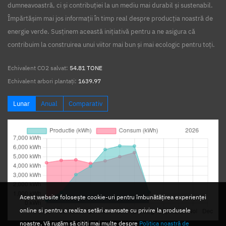
dumneavoastră, ci și contribuției la un mediu mai durabil și sustenabil.
Împărtășim mai jos informații în timp real despre producția noastră de
energie verde. Susținem această inițiativă pentru a ne asigura că
contribuim la construirea unui viitor mai bun și mai ecologic pentru toți.
Echivalent CO2 salvat:
54.81 TONE
Echivalent arbori plantați:
1639.97
Lunar
Anual
Comparativ
Acest website folosește cookie-uri pentru îmbunătățirea experienței
online si pentru a realiza setări avansate cu privire la produsele
noastre. Vă rugăm să citiți mai multe despre
Politica noastră de