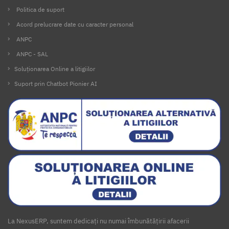
Politica de suport
Acord prelucrare date cu caracter personal
ANPC
ANPC - SAL
Soluționarea Online a litigiilor
Suport prin Chatbot Pionier AI
La NexusERP, suntem dedicați nu numai îmbunătățirii afacerii