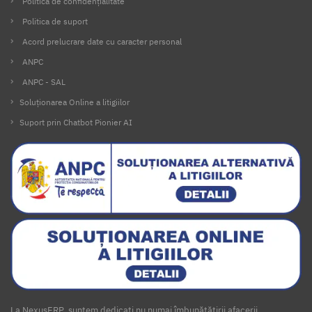
Politica de confidențialitate
Politica de suport
Acord prelucrare date cu caracter personal
ANPC
ANPC - SAL
Soluționarea Online a litigiilor
Suport prin Chatbot Pionier AI
La NexusERP, suntem dedicați nu numai îmbunătățirii afacerii