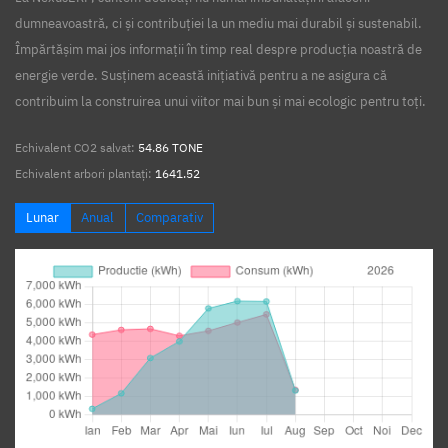
dumneavoastră, ci și contribuției la un mediu mai durabil și sustenabil.
Împărtășim mai jos informații în timp real despre producția noastră de
energie verde. Susținem această inițiativă pentru a ne asigura că
contribuim la construirea unui viitor mai bun și mai ecologic pentru toți.
Echivalent CO2 salvat:
54.86 TONE
Echivalent arbori plantați:
1641.52
Lunar
Anual
Comparativ