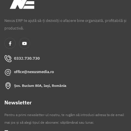
Nexus ERP te ajută să-ți dezvolți o afacere bine organizată, profitabilă și
productivă.
0332.730.730
office@nexusmedia.ro
Șos. Bucium 80A, Iași, România
Newsletter
Pentru a primi newsletter-ul nostru, te rugăm să introduci adresa ta de email
mai jos și să alegi tipul de abonare: săptămânal sau lunar.