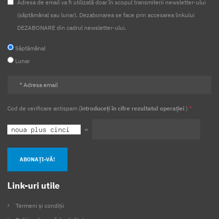
Adresa de email va fi utilizată doar în scopul transmiterii newsletter-ului
(săptămânal sau lunar). Dezabonarea se face prin accesarea linkului
DEZABONARE din cadrul newsletter-ului.
Săptămânal
Lunar
Cod de verificare antispam (
introduceți în cifre rezultatul operației
)
*
=
ABONAȚI-VĂ!
Link-uri utile
Termeni și condiții