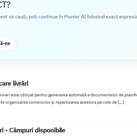
CT?
cient ce cauți, poți continua în Pionier AI folosind exact expresi
ză-ne
care livrări
livrari este utilizat pentru generarea automată a documentelor de planific
te organizarea comenzilor și repartizarea acestora pe rute de [...]
ari - Câmpuri disponibile