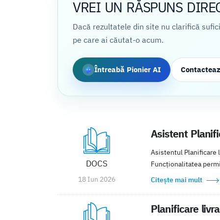
VREI UN RĂSPUNS DIRE
Dacă rezultatele din site nu clarifică sufi
pe care ai căutat-o acum.
Întreabă Pionier AI
Contactea
Asistent Planifi
Asistentul Planificare 
DOCS
Funcționalitatea permi
18 Iun 2026
Citește mai mult
Planificare livr