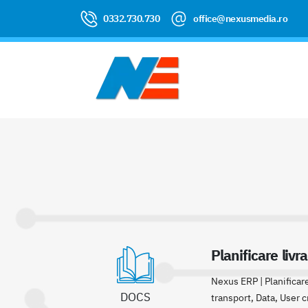
0332.730.730
office@nexusmedia.ro
Planificare livr
Nexus ERP | Planificare 
DOCS
transport, Data, User cr