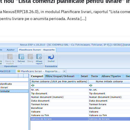
t nou "Lista comenzi planificate pentru livrare" in
a NexusERP(18.26.0), in modulul Planificare livrari, raportul "Lista comen
entru livrare pe o anumita perioada. Acesta [...]