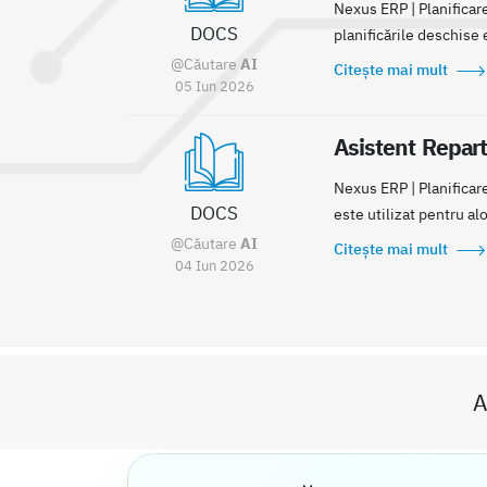
Nexus ERP | Planificare
DOCS
planificările deschise e
@Căutare
AI
Citește mai mult
05 Iun 2026
Asistent Repart
Nexus ERP | Planificar
DOCS
este utilizat pentru a
@Căutare
AI
Citește mai mult
04 Iun 2026
A