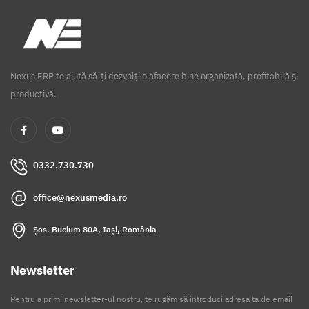
Nexus ERP te ajută să-ți dezvolți o afacere bine organizată, profitabilă și
productivă.
0332.730.730
office@nexusmedia.ro
Șos. Bucium 80A, Iași, România
Newsletter
Pentru a primi newsletter-ul nostru, te rugăm să introduci adresa ta de email