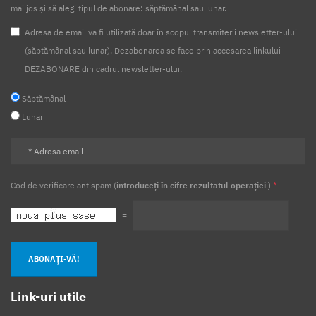
mai jos și să alegi tipul de abonare: săptămânal sau lunar.
Adresa de email va fi utilizată doar în scopul transmiterii newsletter-ului
(săptămânal sau lunar). Dezabonarea se face prin accesarea linkului
DEZABONARE din cadrul newsletter-ului.
Săptămânal
Lunar
Cod de verificare antispam (
introduceți în cifre rezultatul operației
)
*
=
ABONAȚI-VĂ!
Link-uri utile