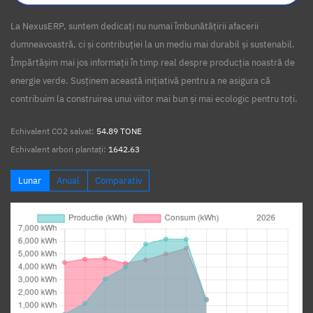
La NexusERP, suntem dedicați nu numai îmbunătățirii afacerii
dumneavoastră, ci și contribuției la un mediu mai durabil și sustenabil.
Împărtășim mai jos informații în timp real despre producția noastră de
energie verde. Susținem această inițiativă pentru a ne asigura că
contribuim la construirea unui viitor mai bun și mai ecologic pentru toți.
Echivalent CO2 salvat:
54.89 TONE
Echivalent arbori plantați:
1642.63
Lunar
Anual
Comparativ