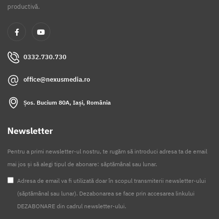
productivă.
0332.730.730
office@nexusmedia.ro
Șos. Bucium 80A, Iași, România
Newsletter
Pentru a primi newsletter-ul nostru, te rugăm să introduci adresa ta de email
mai jos și să alegi tipul de abonare: săptămânal sau lunar.
Adresa de email va fi utilizată doar în scopul transmiterii newsletter-ului
(săptămânal sau lunar). Dezabonarea se face prin accesarea linkului
DEZABONARE din cadrul newsletter-ului.