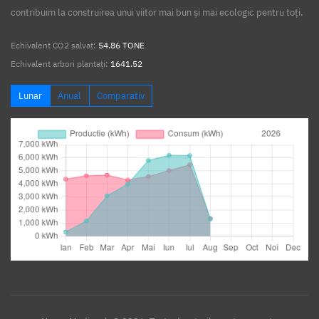
contribuim la construirea unui viitor mai bun și mai ecologic pentru toți.
Echivalent CO2 salvat:
54.86 TONE
Echivalent arbori plantați:
1641.52
Lunar
Anual
Comparativ