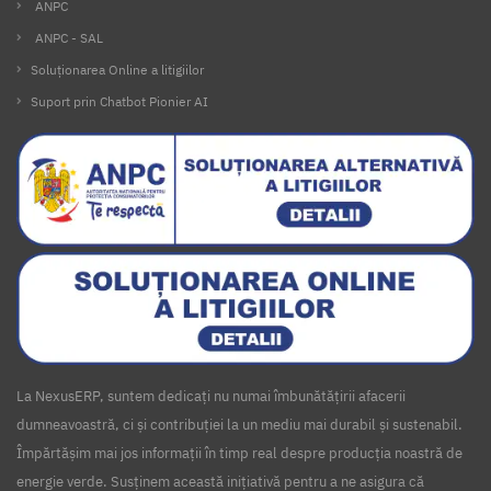
ANPC
ANPC - SAL
Soluționarea Online a litigiilor
Suport prin Chatbot Pionier AI
La NexusERP, suntem dedicați nu numai îmbunătățirii afacerii
dumneavoastră, ci și contribuției la un mediu mai durabil și sustenabil.
Împărtășim mai jos informații în timp real despre producția noastră de
energie verde. Susținem această inițiativă pentru a ne asigura că