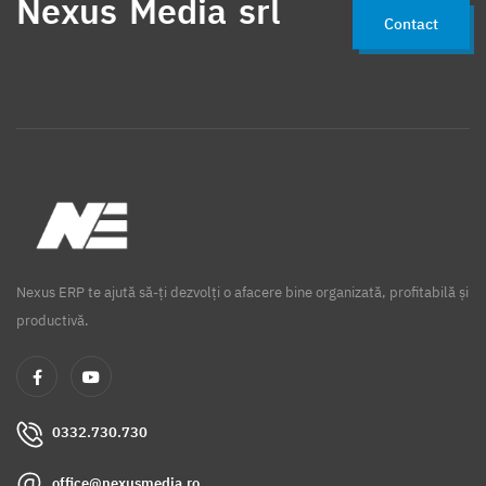
Nexus Media srl
Contact
Nexus ERP te ajută să-ți dezvolți o afacere bine organizată, profitabilă și
productivă.
0332.730.730
office@nexusmedia.ro