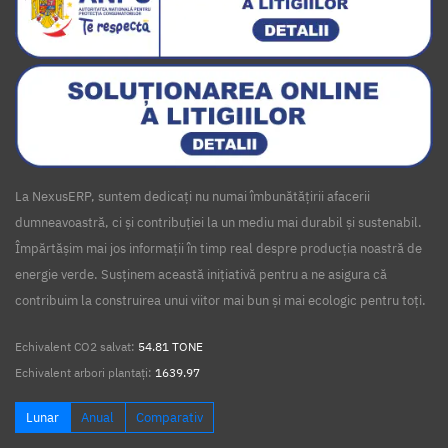
La NexusERP, suntem dedicați nu numai îmbunătățirii afacerii
dumneavoastră, ci și contribuției la un mediu mai durabil și sustenabil.
Împărtășim mai jos informații în timp real despre producția noastră de
energie verde. Susținem această inițiativă pentru a ne asigura că
contribuim la construirea unui viitor mai bun și mai ecologic pentru toți.
Echivalent CO2 salvat:
54.81 TONE
Echivalent arbori plantați:
1639.97
Lunar
Anual
Comparativ