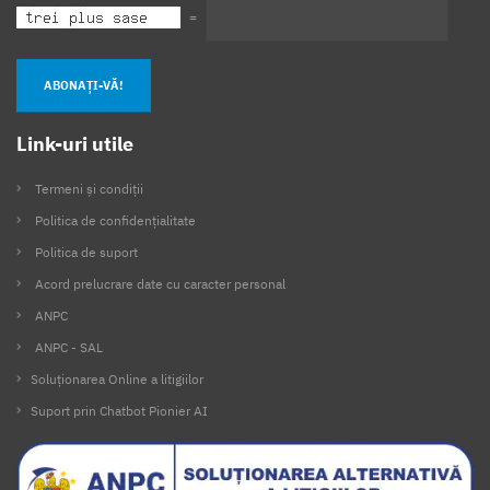
=
ABONAȚI-VĂ!
Link-uri utile
Termeni și condiții
Politica de confidențialitate
Politica de suport
Acord prelucrare date cu caracter personal
ANPC
ANPC - SAL
Soluționarea Online a litigiilor
Suport prin Chatbot Pionier AI