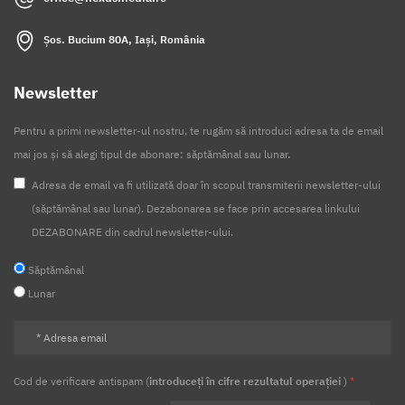
Șos. Bucium 80A, Iași, România
Newsletter
Pentru a primi newsletter-ul nostru, te rugăm să introduci adresa ta de email
mai jos și să alegi tipul de abonare: săptămânal sau lunar.
Adresa de email va fi utilizată doar în scopul transmiterii newsletter-ului
(săptămânal sau lunar). Dezabonarea se face prin accesarea linkului
DEZABONARE din cadrul newsletter-ului.
Săptămânal
Lunar
Cod de verificare antispam (
introduceți în cifre rezultatul operației
)
*