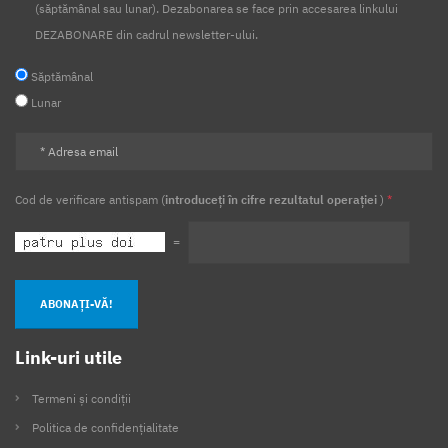
(săptămânal sau lunar). Dezabonarea se face prin accesarea linkului
DEZABONARE din cadrul newsletter-ului.
Săptămânal
Lunar
Cod de verificare antispam (
introduceți în cifre rezultatul operației
)
*
=
ABONAȚI-VĂ!
Link-uri utile
Termeni și condiții
Politica de confidențialitate