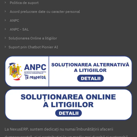
Politica de suport
Acord prelucrare date cu caracter personal
ANPC
ANPC - SAL
Soluționarea Online a litigiilor
Suport prin Chatbot Pionier AI
La NexusERP, suntem dedicați nu numai îmbunătățirii afacerii