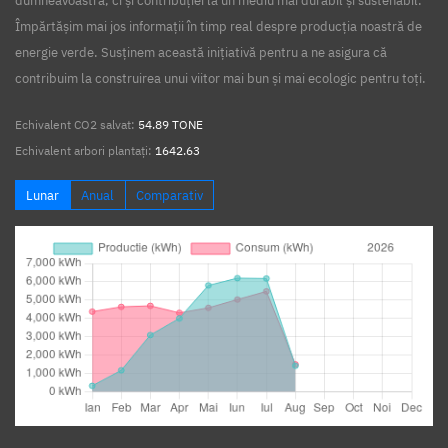
dumneavoastră, ci și contribuției la un mediu mai durabil și sustenabil.
Împărtășim mai jos informații în timp real despre producția noastră de
energie verde. Susținem această inițiativă pentru a ne asigura că
contribuim la construirea unui viitor mai bun și mai ecologic pentru toți.
Echivalent CO2 salvat:
54.89 TONE
Echivalent arbori plantați:
1642.63
Lunar
Anual
Comparativ