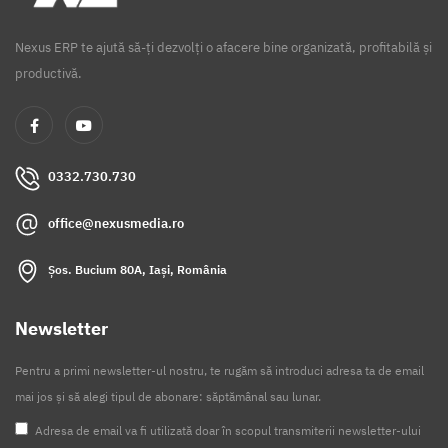
Nexus ERP te ajută să-ți dezvolți o afacere bine organizată, profitabilă și
productivă.
0332.730.730
office@nexusmedia.ro
Șos. Bucium 80A, Iași, România
Newsletter
Pentru a primi newsletter-ul nostru, te rugăm să introduci adresa ta de email
mai jos și să alegi tipul de abonare: săptămânal sau lunar.
Adresa de email va fi utilizată doar în scopul transmiterii newsletter-ului