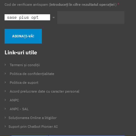
Cod de verificare antispam (
introduceți în cifre rezultatul operației
)
*
=
ABONAȚI-VĂ!
Link-uri utile
Termeni și condiții
Politica de confidențialitate
Politica de suport
Acord prelucrare date cu caracter personal
ANPC
ANPC - SAL
Soluționarea Online a litigiilor
Suport prin Chatbot Pionier AI