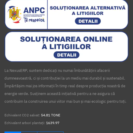
La NexusERP, suntem dedicați nu numai îmbunătățirii afacerii
dumneavoastră, ci și contribuției la un mediu mai durabil și sustenabil.
Împărtășim mai jos informații în timp real despre producția noastră de
energie verde. Susținem această inițiativă pentru a ne asigura că
contribuim la construirea unui viitor mai bun și mai ecologic pentru toți.
Echivalent CO2 salvat:
54.81 TONE
Echivalent arbori plantați:
1639.97