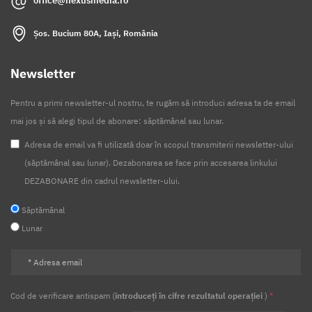
office@nexusmedia.ro
Șos. Bucium 80A, Iași, România
Newsletter
Pentru a primi newsletter-ul nostru, te rugăm să introduci adresa ta de email
mai jos și să alegi tipul de abonare: săptămânal sau lunar.
Adresa de email va fi utilizată doar în scopul transmiterii newsletter-ului
(săptămânal sau lunar). Dezabonarea se face prin accesarea linkului
DEZABONARE din cadrul newsletter-ului.
Săptămânal
Lunar
Cod de verificare antispam (
introduceți în cifre rezultatul operației
)
*