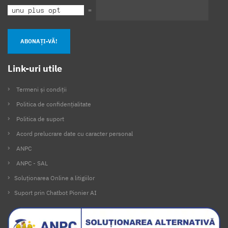
=
ABONAȚI-VĂ!
Link-uri utile
Termeni și condiții
Politica de confidențialitate
Politica de suport
Acord prelucrare date cu caracter personal
ANPC
ANPC - SAL
Soluționarea Online a litigiilor
Suport prin Chatbot Pionier AI