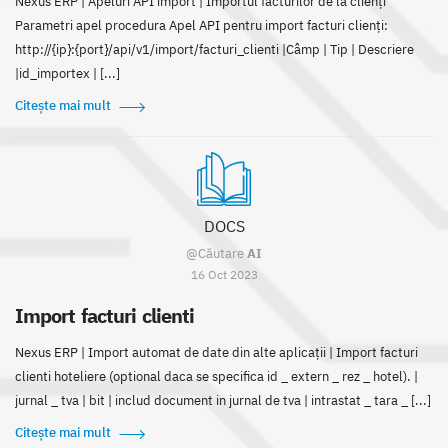
Nexus ERP | Apeluri API import | Importul facturilor de la clienți
Parametri apel procedura Apel API pentru import facturi clienți:
http://{ip}:{port}/api/v1/import/facturi_clienti |Câmp | Tip | Descriere
|id_importex | [...]
Citește mai mult
DOCS
@Căutare
AI
16 Oct 2023
Import facturi clienti
Nexus ERP | Import automat de date din alte aplicații | Import facturi
clienti hoteliere (optional daca se specifica id _ extern _ rez _ hotel). |
jurnal _ tva | bit | includ document in jurnal de tva | intrastat _ tara _ [...]
Citește mai mult