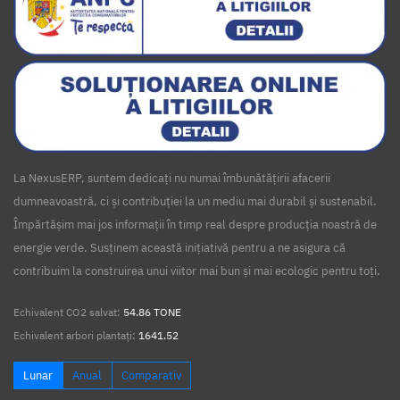
La NexusERP, suntem dedicați nu numai îmbunătățirii afacerii
dumneavoastră, ci și contribuției la un mediu mai durabil și sustenabil.
Împărtășim mai jos informații în timp real despre producția noastră de
energie verde. Susținem această inițiativă pentru a ne asigura că
contribuim la construirea unui viitor mai bun și mai ecologic pentru toți.
Echivalent CO2 salvat:
54.86 TONE
Echivalent arbori plantați:
1641.52
Lunar
Anual
Comparativ