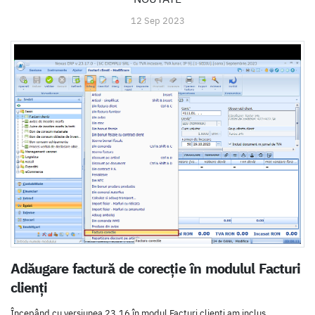
12 Sep 2023
Adăugare factură de corecție în modulul Facturi
clienți
Începând cu versiunea 23.16 în modul Facturi clienți am inclus