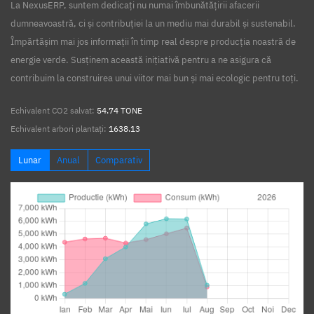
La NexusERP, suntem dedicați nu numai îmbunătățirii afacerii
dumneavoastră, ci și contribuției la un mediu mai durabil și sustenabil.
Împărtășim mai jos informații în timp real despre producția noastră de
energie verde. Susținem această inițiativă pentru a ne asigura că
contribuim la construirea unui viitor mai bun și mai ecologic pentru toți.
Echivalent CO2 salvat:
54.74 TONE
Echivalent arbori plantați:
1638.13
Lunar
Anual
Comparativ