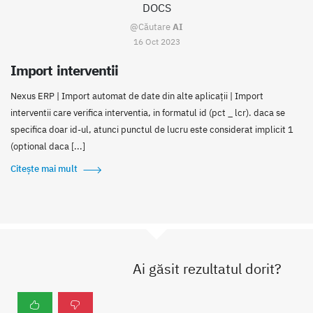
DOCS
@Căutare
AI
16 Oct 2023
Import interventii
Nexus ERP | Import automat de date din alte aplicații | Import
interventii care verifica interventia, in formatul id (pct _ lcr). daca se
specifica doar id-ul, atunci punctul de lucru este considerat implicit 1
(optional daca [...]
Citește mai mult
Ai găsit rezultatul dorit?