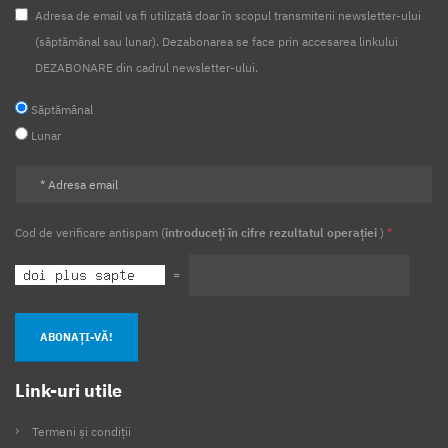
Adresa de email va fi utilizată doar în scopul transmiterii newsletter-ului
(săptămânal sau lunar). Dezabonarea se face prin accesarea linkului
DEZABONARE din cadrul newsletter-ului.
Săptămânal
Lunar
Cod de verificare antispam (
introduceți în cifre rezultatul operației
)
*
=
ABONAȚI-VĂ!
Link-uri utile
Termeni și condiții