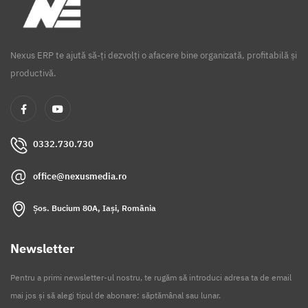
Nexus ERP te ajută să-ți dezvolți o afacere bine organizată, profitabilă și
productivă.
0332.730.730
office@nexusmedia.ro
Șos. Bucium 80A, Iași, România
Newsletter
Pentru a primi newsletter-ul nostru, te rugăm să introduci adresa ta de email
mai jos și să alegi tipul de abonare: săptămânal sau lunar.