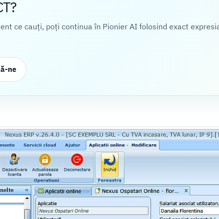
CT?
cient ce cauți, poți continua în Pionier AI folosind exact expresi
ză-ne