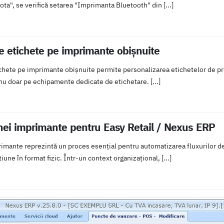
ta", se verifică setarea "Imprimanta Bluetooth" din [...]
re etichete pe imprimante obișnuite
ichete pe imprimante obișnuite permite personalizarea etichetelor de prod
u doar pe echipamente dedicate de etichetare. [...]
nei imprimante pentru Easy Retail / Nexus ERP
imante reprezintă un proces esențial pentru automatizarea fluxurilor d
une în format fizic. Într-un context organizațional, [...]