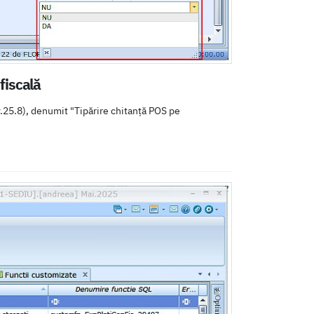
fiscală
.25.8), denumit "Tipărire chitanță POS pe