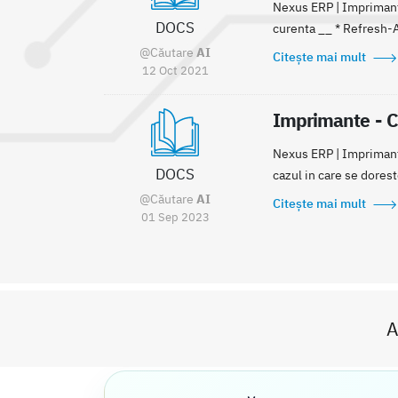
Nexus ERP | Imprimante
DOCS
curenta __ * Refresh-A
@Căutare
AI
Citește mai mult
12 Oct 2021
Imprimante - C
Nexus ERP | Imprimant
DOCS
cazul in care se dorest
@Căutare
AI
Citește mai mult
01 Sep 2023
A