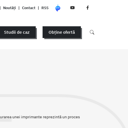
|
Noutăți
|
Contact
|
RSS
Studii de caz
Obține ofertă
gurarea unei imprimante reprezintă un proces