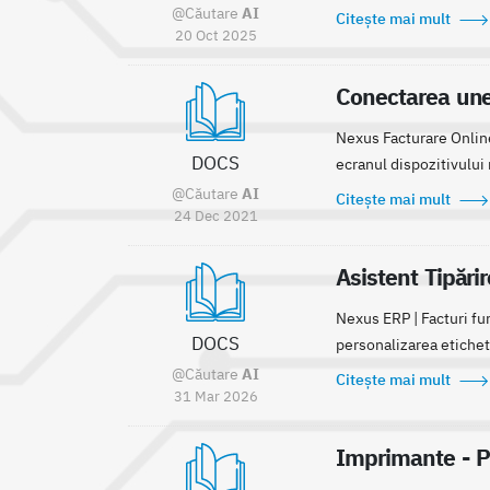
@Căutare
AI
Citește mai mult
20 Oct 2025
Conectarea une
Nexus Facturare Online
DOCS
ecranul dispozitivului 
@Căutare
AI
Citește mai mult
24 Dec 2021
Asistent Tipări
Nexus ERP | Facturi fu
DOCS
personalizarea etichete
@Căutare
AI
Citește mai mult
31 Mar 2026
Imprimante - P