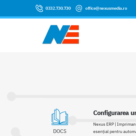
0332.730.730
office@nexusmedia.ro
Configurarea u
Nexus ERP | Imprimant
DOCS
esențial pentru automa