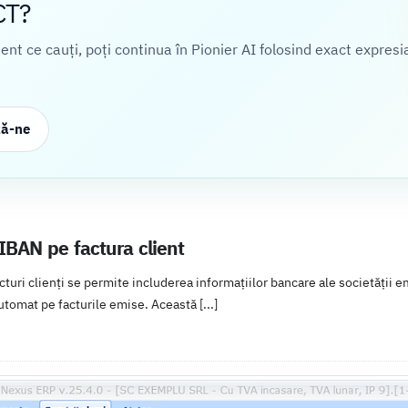
CT?
cient ce cauți, poți continua în Pionier AI folosind exact expresi
ză-ne
IBAN pe factura client
turi clienți se permite includerea informațiilor bancare ale societății e
automat pe facturile emise. Această [...]