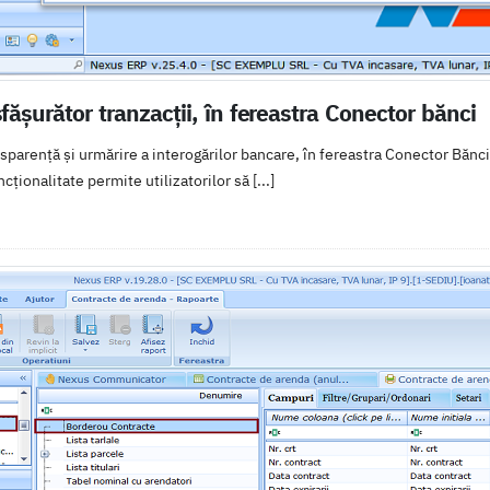
ășurător tranzacții, în fereastra Conector bănci
sparență și urmărire a interogărilor bancare, în fereastra Conector Bănc
cționalitate permite utilizatorilor să [...]