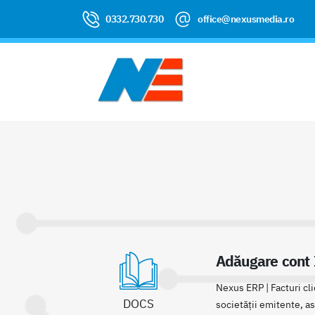
0332.730.730
office@nexusmedia.ro
Adăugare cont 
Nexus ERP | Facturi cli
DOCS
societății emitente, ast