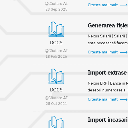
@Căutare
AI
Citește mai mult
23 Sep 2025
Generarea fișie
Nexus Salarii | Salarii
DOCS
este necesar să facem o
@Căutare
AI
Citește mai mult
18 Feb 2026
Import extrase
Nexus ERP | Banca in l
DOCS
deseori numeroase și n
@Căutare
AI
Citește mai mult
25 Oct 2021
Import incasari 