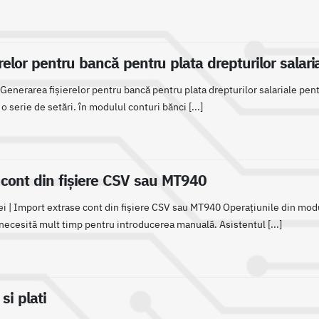
relor pentru bancă pentru plata drepturilor salari
 | Generarea fișierelor pentru bancă pentru plata drepturilor salariale pent
 serie de setări. în modulul conturi bănci [...]
 cont din fișiere CSV sau MT940
ei | Import extrase cont din fișiere CSV sau MT940 Operațiunile din modu
ecesită mult timp pentru introducerea manuală. Asistentul [...]
si plati