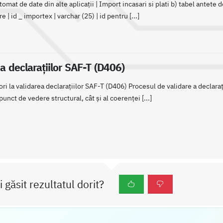
mat de date din alte aplicații | Import incasari si plati b) tabel antete 
re | id _ importex | varchar (25) | id pentru [...]
ea declarațiilor SAF-T (D406)
ori la validarea declarațiilor SAF-T (D406) Procesul de validare a declar
punct de vedere structural, cât și al coerenței [...]
i găsit rezultatul dorit?