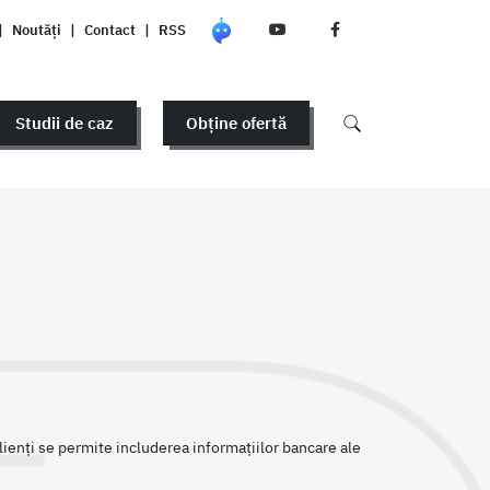
|
Noutăți
|
Contact
|
RSS
Studii de caz
Obține ofertă
lienți se permite includerea informațiilor bancare ale