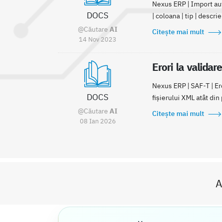
Nexus ERP | Import auto
DOCS
| coloana | tip | descrie
@Căutare
AI
Citește mai mult
14 Nov 2023
Erori la validar
Nexus ERP | SAF-T | Er
DOCS
fișierului XML atât din 
@Căutare
AI
Citește mai mult
08 Ian 2026
A