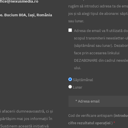
ffice@nexusmedia.ro
rugăm să introduci adresa ta de ema
jos și să alegi tipul de abonare: să
s. Bucium 80A, Iași, România
sau lunar.
Adresa de email va fi utilizată do
scopul transmiterii newsletter-u
(săptămânal sau lunar). Dezabo
face prin accesarea linkului
DEZABONARE din cadrul newsle
ului.
Săptămânal
Lunar
 afacerii dumneavoastră, ci și
Cod de verificare antispam (
introdu
părtășim mai jos informații în
cifre rezultatul operației
)
*
 Susținem această inițiativă