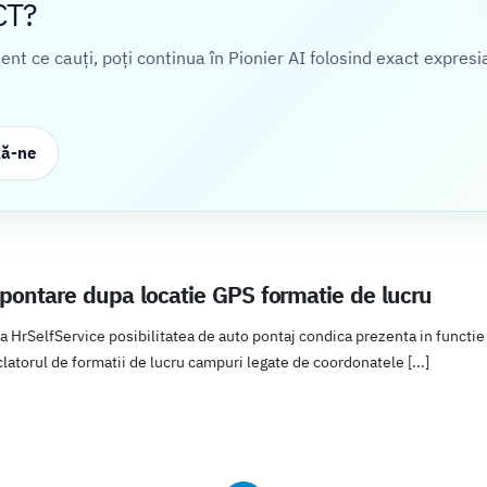
CT?
cient ce cauți, poți continua în Pionier AI folosind exact expresi
ză-ne
 pontare dupa locatie GPS formatie de lucru
ia HrSelfService posibilitatea de auto pontaj condica prezenta in functie
atorul de formatii de lucru campuri legate de coordonatele [...]