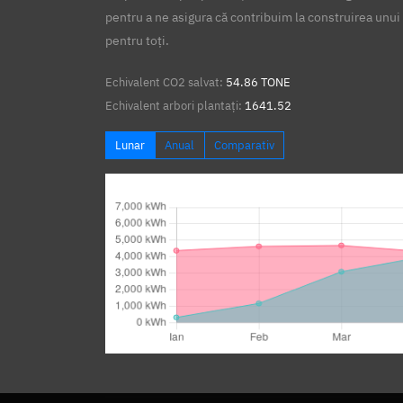
pentru a ne asigura că contribuim la construirea unui 
pentru toți.
Echivalent CO2 salvat:
54.86 TONE
Echivalent arbori plantați:
1641.52
Lunar
Anual
Comparativ