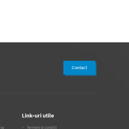
Contact
Link-uri utile
Termeni și condiții
 te