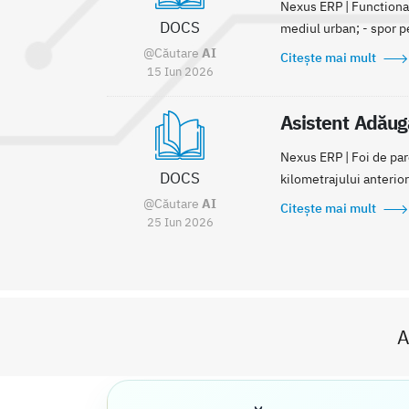
Nexus ERP | Functionale
DOCS
mediul urban; - spor pen
@Căutare
AI
Citește mai mult
15 Iun 2026
Asistent Adăuga
Nexus ERP | Foi de par
DOCS
kilometrajului anterior
@Căutare
AI
Citește mai mult
25 Iun 2026
A