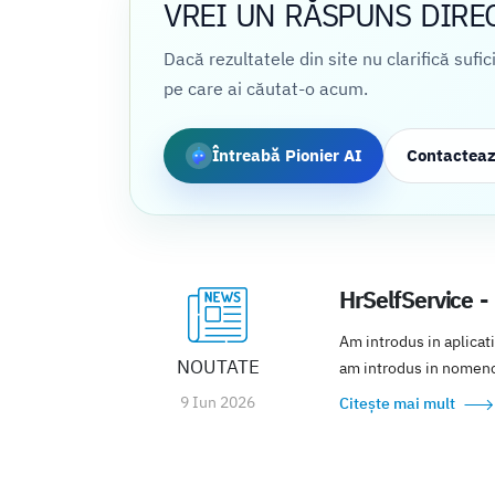
VREI UN RĂSPUNS DIRE
Dacă rezultatele din site nu clarifică sufi
pe care ai căutat-o acum.
Întreabă Pionier AI
Contactea
HrSelfService -
Am introdus in aplicat
NOUTATE
am introdus in nomencl
9 Iun 2026
Citește mai mult