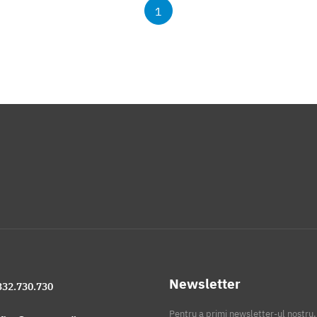
1
Newsletter
332.730.730
Pentru a primi newsletter-ul nostru,