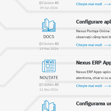
@Căutare
AI
Citește mai mult
09 Iun 2026
Configurare apl
Nexus Pontaje Online |
DOCS
observații câmp text de
@Căutare
AI
Citește mai mult
19 Mar 2026
Nexus ERP Apps
Nexus ERP Apps-aplica
NOUTATE
atentiona, chiar si cu a
@Căutare
AI
Citește mai mult
11 Nov 2016
Configurarea un