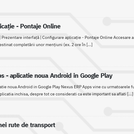
icație - Pontaje Online
 Prezentare interfaţă | Configurare aplicație - Pontaje Online Accesare ap
stinat completării unor mențiuni (ex. 2 ore în [...]
 - aplicatie noua Android in Google Play
tie noua Android in Google Play Nexus ERP Apps vine cu urmatoarele f
plicatia inchisa, despre tot ce considerati ca este important sa aflati [...]
ei rute de transport