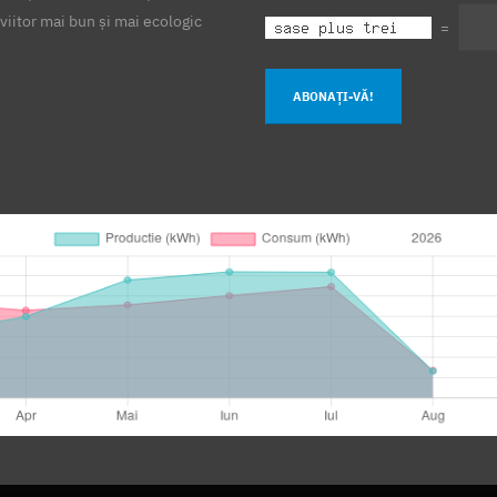
viitor mai bun și mai ecologic
=
ABONAȚI-VĂ!