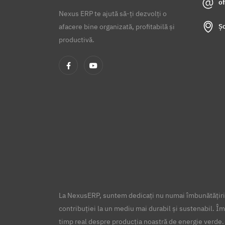
o
Nexus ERP te ajută să-ți dezvolți o
Șo
afacere bine organizată, profitabilă și
productivă.
La NexusERP, suntem dedicați nu numai îmbunătățirii
contribuției la un mediu mai durabil și sustenabil. Îm
timp real despre producția noastră de energie verde.