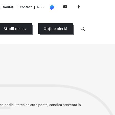
|
Noutăți
|
Contact
|
RSS
Studii de caz
Obține ofertă
ce posibilitatea de auto pontaj condica prezenta in