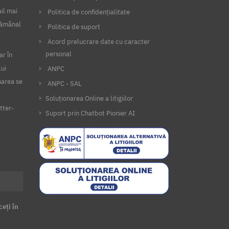
il mai
Politica de confidențialitate
ptămânal
Politica de suport
Acord prelucrare date cu caracter
personal
ar în
lui
ANPC
narea se
ANPC - SAL
Soluționarea Online a litigiilor
tter-
Suport prin Chatbot Pionier AI
ceți în