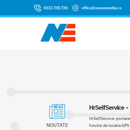
0332.730.730
office@nexusmedia.ro
HrSelfService -
HrSelfService-pontare 
NOUTATE
functie de locatia GPS 