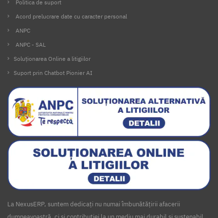
Politica de suport
Acord prelucrare date cu caracter personal
ANPC
ANPC - SAL
Soluționarea Online a litigiilor
Suport prin Chatbot Pionier AI
La NexusERP, suntem dedicați nu numai îmbunătățirii afacerii
dumneavoastră, ci și contribuției la un mediu mai durabil și sustenabil.