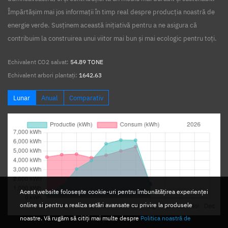
Împărtășim mai jos informații în timp real despre producția noastră de
energie verde. Susținem această inițiativă pentru a ne asigura că
contribuim la construirea unui viitor mai bun și mai ecologic pentru toți.
Echivalent CO2 salvat:
54.89 TONE
Echivalent arbori plantați:
1642.63
Lunar
Anual
Comparativ
Acest website folosește cookie-uri pentru îmbunătățirea experienței
online si pentru a realiza setări avansate cu privire la produsele
noastre. Vă rugăm să citiți mai multe despre
Politica noastră de