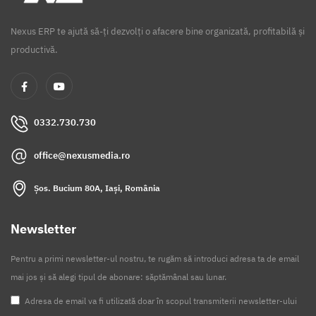
Nexus ERP te ajută să-ți dezvolți o afacere bine organizată, profitabilă și
productivă.
0332.730.730
office@nexusmedia.ro
Șos. Bucium 80A, Iași, România
Newsletter
Pentru a primi newsletter-ul nostru, te rugăm să introduci adresa ta de email
mai jos și să alegi tipul de abonare: săptămânal sau lunar.
Adresa de email va fi utilizată doar în scopul transmiterii newsletter-ului