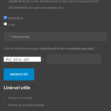
(săptămânal sau lunar). Dezabonarea se face prin accesarea linkului
DEZABONARE din cadrul newsletter-ului.
Săptămânal
Lunar
Cod de verificare antispam (
introduceți în cifre rezultatul operației
)
*
=
ABONAȚI-VĂ!
Link-uri utile
Termeni și condiții
Politica de confidențialitate