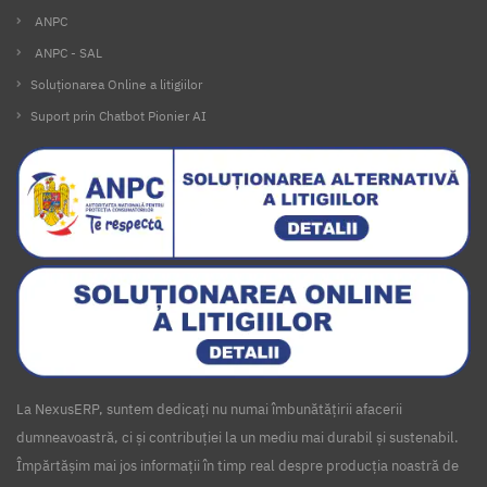
ANPC
ANPC - SAL
Soluționarea Online a litigiilor
Suport prin Chatbot Pionier AI
La NexusERP, suntem dedicați nu numai îmbunătățirii afacerii
dumneavoastră, ci și contribuției la un mediu mai durabil și sustenabil.
Împărtășim mai jos informații în timp real despre producția noastră de