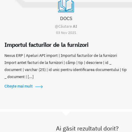
DOCS
@Căutare
AI
03 Nov 2021
Importul facturilor de la furnizori
Nexus ERP | Apeluri API import | Importul facturilor de la furnizori
Import antet facturi de la furnizori | câmp | tip | descriere | id _
document | varchar (25) | id unic pentru identificarea documentului | tip
_ document | [...]
Citește mai mult
Ai găsit rezultatul dorit?