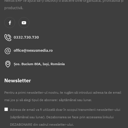
Nexus ERP te ajută să-ți dezvolți o afacere bine organizată, profitabilă și
productivă.
0332.730.730
office@nexusmedia.ro
Șos. Bucium 80A, Iași, România
Newsletter
Pentru a primi newsletter-ul nostru, te rugăm să introduci adresa ta de email
mai jos și să alegi tipul de abonare: săptămânal sau lunar.
Adresa de email va fi utilizată doar în scopul transmiterii newsletter-ului
(săptămânal sau lunar). Dezabonarea se face prin accesarea linkului
DEZABONARE din cadrul newsletter-ului.