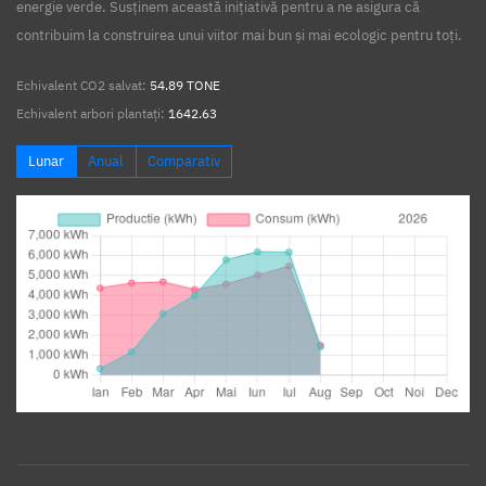
energie verde. Susținem această inițiativă pentru a ne asigura că
contribuim la construirea unui viitor mai bun și mai ecologic pentru toți.
Echivalent CO2 salvat:
54.89 TONE
Echivalent arbori plantați:
1642.63
Lunar
Anual
Comparativ