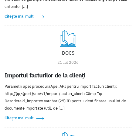
criteriilor [...]
Citește mai mult
DOCS
21 Iul 2026
Importul facturilor de la clienți
Parametri apel proceduraApel API pentru import facturi clienți:
http://{ip}:{port}/api/v1/import/facturi_clienti Câmp Tip
Descriereid_importex varchar (25) ID pentru identificarea unui lot de
documente importate (util, de [...]
Citește mai mult