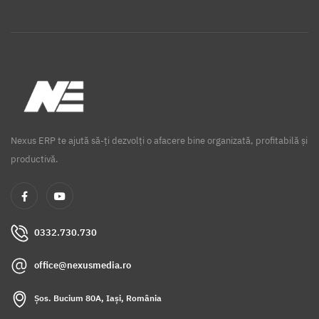
Nexus ERP te ajută să-ți dezvolți o afacere bine organizată, profitabilă și
productivă.
0332.730.730
office@nexusmedia.ro
Șos. Bucium 80A, Iași, România