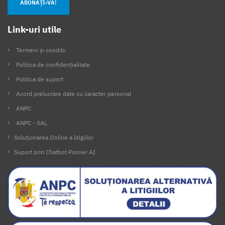
ABONAȚI-VĂ!
Link-uri utile
Termeni și condiții
Politica de confidențialitate
Politica de suport
Acord prelucrare date cu caracter personal
ANPC
ANPC - SAL
Soluționarea Online a litigiilor
Suport prin Chatbot Pionier AI