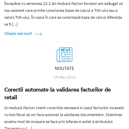
Începând cu versiunea 22.1 ăn modulul Facturi furnizori am adăugat un
nou asistent care prmite corectarea bazei de calcul a TVA-ului sau a
valorii TVA-ului. În cazul în care se corectează baza de calcul diferența
va fi [...]
Citește mai mult
NOUTATE
19 Mar 2013
Corectii automate la validarea facturilor de
retail
In modulul Facturi clienti corectiile necesare in cazul facturilor incasate
cu bon fiscal se vor face automat la validarea documentelor. Stabilirea
acestui mod de incasare se face prin bifarea in antet a atributului
"Incasata cu [...]