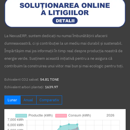
La NexusERP, suntem dedicați nu numai îmbunătățirii afacerii
dumneavoastră, ci și contribuției la un mediu mai durabil și sustenabil.
Împărtășim mai jos informații în timp real despre producția noastră de
energie verde. Susținem această inițiativă pentru a ne asigura că
contribuim la construirea unui viitor mai bun și mai ecologic pentru toți.
Echivalent CO2 salvat:
54.81 TONE
Echivalent arbori plantați:
1639.97
Lunar
Anual
Comparativ