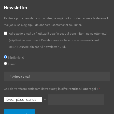
Newsletter
Pentru a primi newsletter-ul nostru, te rugăm să introduci adresa ta de email
mai jos și să alegi tipul de abonare: săptămânal sau lunar.
Adresa de email va fi utilizată doar în scopul transmiterii newsletter-ului
(săptămânal sau lunar). Dezabonarea se face prin accesarea linkului
DEZABONARE din cadrul newsletter-ului.
Săptămânal
Lunar
Cod de verificare antispam (
introduceți în cifre rezultatul operației
)
*
=