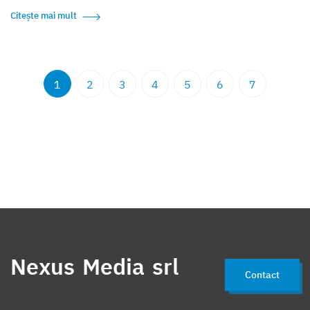
Citește mai mult
1
2
3
4
5
6
7
Nexus Media srl
Contact