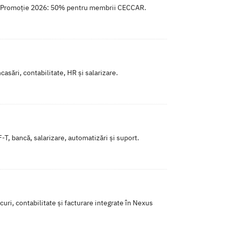
ase. Promoție 2026: 50% pentru membrii CECCAR.
casări, contabilitate, HR și salarizare.
-T, bancă, salarizare, automatizări și suport.
uri, contabilitate și facturare integrate în Nexus