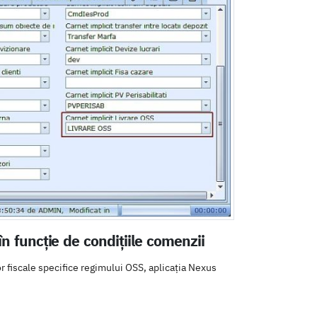
n funcție de condițiile comenzii
or fiscale specifice regimului OSS, aplicația Nexus