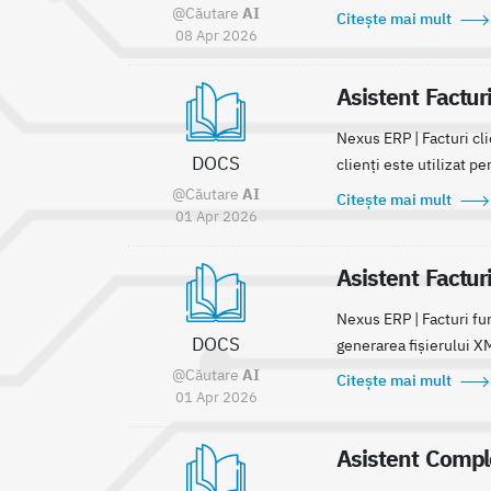
@Căutare
AI
Citește mai mult
08 Apr 2026
Asistent Facturi
Nexus ERP | Facturi cli
DOCS
clienți este utilizat pe
@Căutare
AI
Citește mai mult
01 Apr 2026
Asistent Facturi
Nexus ERP | Facturi fur
DOCS
generarea fișierului XML
@Căutare
AI
Citește mai mult
01 Apr 2026
Asistent Comple