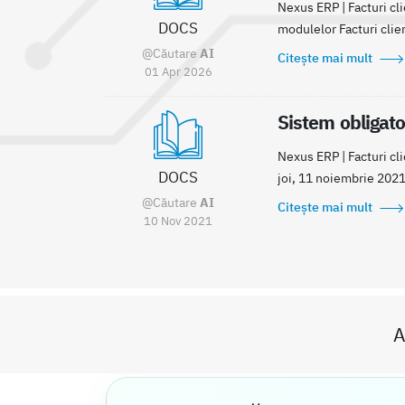
Nexus ERP | Facturi cli
DOCS
modulelor Facturi clienț
@Căutare
AI
Citește mai mult
01 Apr 2026
Sistem obligato
Nexus ERP | Facturi cl
DOCS
joi, 11 noiembrie 2021
@Căutare
AI
Citește mai mult
10 Nov 2021
A