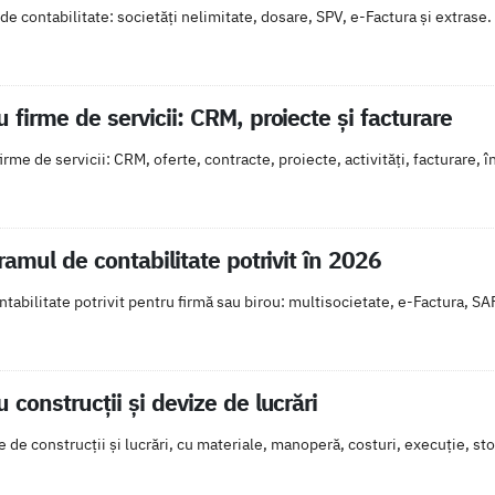
de contabilitate: societăți nelimitate, dosare, SPV, e-Factura și extr
 firme de servicii: CRM, proiecte și facturare
rme de servicii: CRM, oferte, contracte, proiecte, activități, facturare, în
amul de contabilitate potrivit în 2026
abilitate potrivit pentru firmă sau birou: multisocietate, e-Factura, SAF
 construcții și devize de lucrări
de construcții și lucrări, cu materiale, manoperă, costuri, execuție, stoc