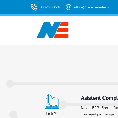
0332.730.730
office@nexusmedia.ro
Asistent Comple
Nexus ERP | Facturi fu
DOCS
conceput pentru sprijin