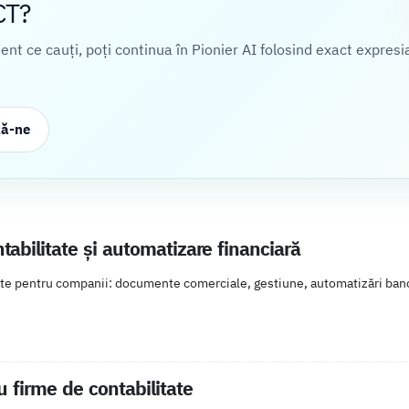
CT?
cient ce cauți, poți continua în Pionier AI folosind exact expresi
ză-ne
abilitate și automatizare financiară
te pentru companii: documente comerciale, gestiune, automatizări banca
 firme de contabilitate