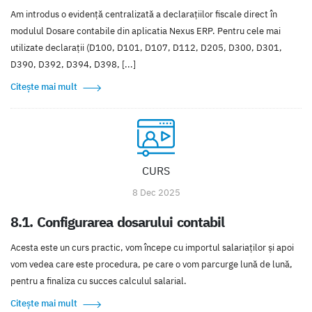
Am introdus o evidență centralizată a declarațiilor fiscale direct în
modulul Dosare contabile din aplicatia Nexus ERP. Pentru cele mai
utilizate declarații (D100, D101, D107, D112, D205, D300, D301,
D390, D392, D394, D398, [...]
Citește mai mult
CURS
8 Dec 2025
8.1. Configurarea dosarului contabil
Acesta este un curs practic, vom începe cu importul salariaţilor şi apoi
vom vedea care este procedura, pe care o vom parcurge lună de lună,
pentru a finaliza cu succes calculul salarial.
Citește mai mult