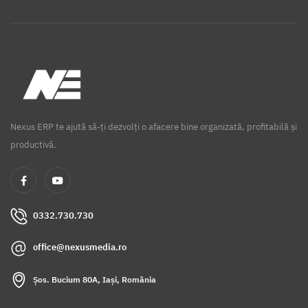
Nexus ERP te ajută să-ți dezvolți o afacere bine organizată, profitabilă și
productivă.
0332.730.730
office@nexusmedia.ro
Șos. Bucium 80A, Iași, România