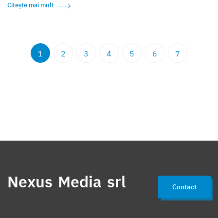
Citește mai mult
1
2
3
4
5
6
7
Nexus Media srl
Contact