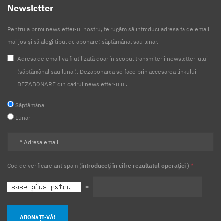
Newsletter
Pentru a primi newsletter-ul nostru, te rugăm să introduci adresa ta de email
mai jos și să alegi tipul de abonare: săptămânal sau lunar.
Adresa de email va fi utilizată doar în scopul transmiterii newsletter-ului
(săptămânal sau lunar). Dezabonarea se face prin accesarea linkului
DEZABONARE din cadrul newsletter-ului.
Săptămânal
Lunar
Cod de verificare antispam (
introduceți în cifre rezultatul operației
)
*
=
ABONAȚI-VĂ!