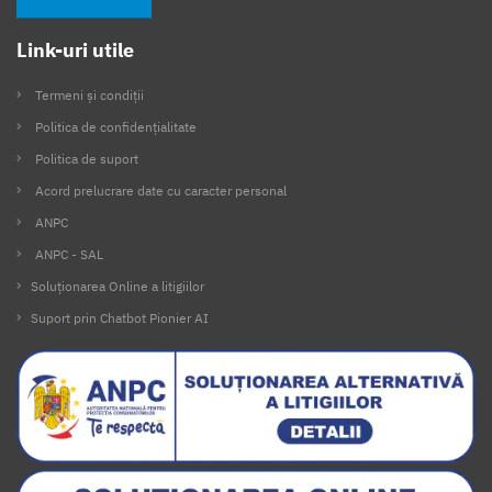
Link-uri utile
Termeni și condiții
Politica de confidențialitate
Politica de suport
Acord prelucrare date cu caracter personal
ANPC
ANPC - SAL
Soluționarea Online a litigiilor
Suport prin Chatbot Pionier AI