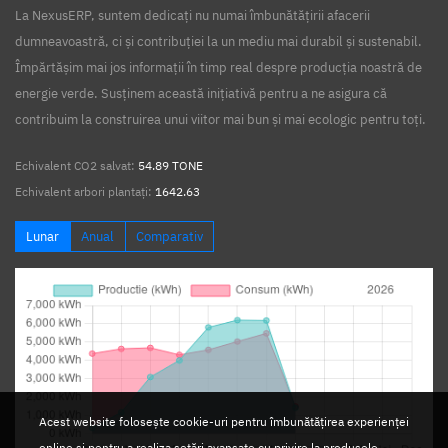
La NexusERP, suntem dedicați nu numai îmbunătățirii afacerii
dumneavoastră, ci și contribuției la un mediu mai durabil și sustenabil.
Împărtășim mai jos informații în timp real despre producția noastră de
energie verde. Susținem această inițiativă pentru a ne asigura că
contribuim la construirea unui viitor mai bun și mai ecologic pentru toți.
Echivalent CO2 salvat:
54.89 TONE
Echivalent arbori plantați:
1642.63
Lunar
Anual
Comparativ
Acest website folosește cookie-uri pentru îmbunătățirea experienței
online si pentru a realiza setări avansate cu privire la produsele