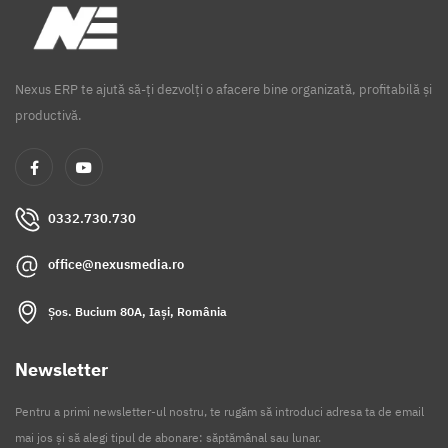
Nexus ERP te ajută să-ți dezvolți o afacere bine organizată, profitabilă și
productivă.
0332.730.730
office@nexusmedia.ro
Șos. Bucium 80A, Iași, România
Newsletter
Pentru a primi newsletter-ul nostru, te rugăm să introduci adresa ta de email
mai jos și să alegi tipul de abonare: săptămânal sau lunar.