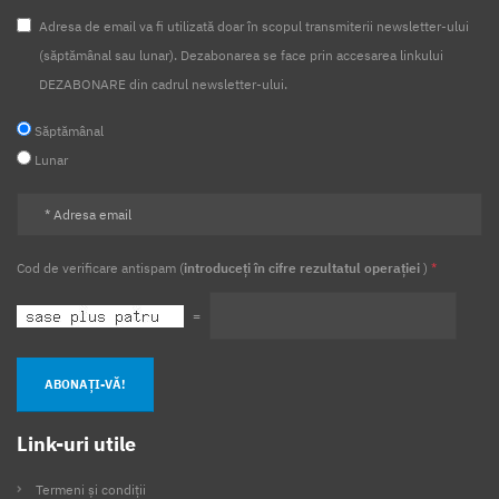
Adresa de email va fi utilizată doar în scopul transmiterii newsletter-ului
(săptămânal sau lunar). Dezabonarea se face prin accesarea linkului
DEZABONARE din cadrul newsletter-ului.
Săptămânal
Lunar
Cod de verificare antispam (
introduceți în cifre rezultatul operației
)
*
=
ABONAȚI-VĂ!
Link-uri utile
Termeni și condiții