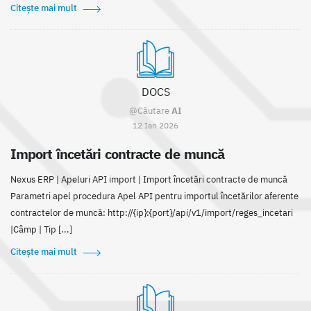
Citește mai mult
DOCS
@Căutare
AI
12 Ian 2026
Import încetări contracte de muncă
Nexus ERP | Apeluri API import | Import încetări contracte de muncă
Parametri apel procedura Apel API pentru importul încetărilor aferente
contractelor de muncă: http://{ip}:{port}/api/v1/import/reges_incetari
|Câmp | Tip [...]
Citește mai mult