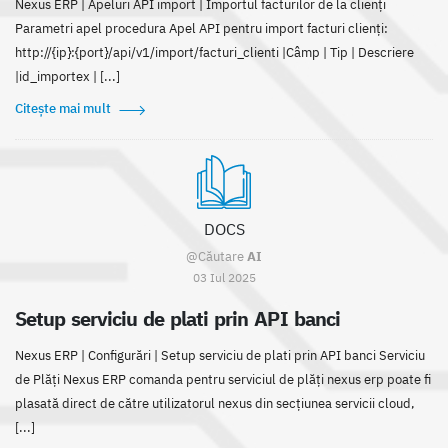
Nexus ERP | Apeluri API import | Importul facturilor de la clienți
Parametri apel procedura Apel API pentru import facturi clienți:
http://{ip}:{port}/api/v1/import/facturi_clienti |Câmp | Tip | Descriere
|id_importex | [...]
Citește mai mult
DOCS
@Căutare
AI
03 Iul 2025
Setup serviciu de plati prin API banci
Nexus ERP | Configurări | Setup serviciu de plati prin API banci Serviciu
de Plăți Nexus ERP comanda pentru serviciul de plăți nexus erp poate fi
plasată direct de către utilizatorul nexus din secțiunea servicii cloud,
[...]