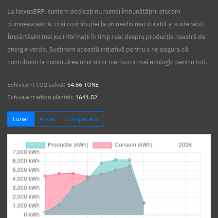
La NexusERP, suntem dedicați nu numai îmbunătățirii afacerii
dumneavoastră, ci și contribuției la un mediu mai durabil și sustenabil.
Împărtășim mai jos informații în timp real despre producția noastră de
energie verde. Susținem această inițiativă pentru a ne asigura că
contribuim la construirea unui viitor mai bun și mai ecologic pentru toți.
Echivalent CO2 salvat:
54.86 TONE
Echivalent arbori plantați:
1641.52
Lunar
Anual
Comparativ