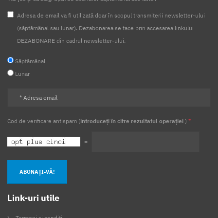
Adresa de email va fi utilizată doar în scopul transmiterii newsletter-ului
(săptămânal sau lunar). Dezabonarea se face prin accesarea linkului
DEZABONARE din cadrul newsletter-ului.
Săptămânal
Lunar
Cod de verificare antispam (
introduceți în cifre rezultatul operației
)
*
=
ABONAȚI-VĂ!
Link-uri utile
Termeni și condiții