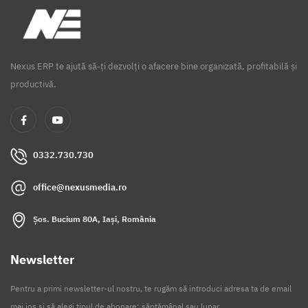
Nexus ERP te ajută să-ți dezvolți o afacere bine organizată, profitabilă și
productivă.
0332.730.730
office@nexusmedia.ro
Șos. Bucium 80A, Iași, România
Newsletter
Pentru a primi newsletter-ul nostru, te rugăm să introduci adresa ta de email
mai jos și să alegi tipul de abonare: săptămânal sau lunar.