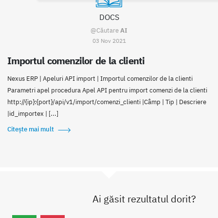
DOCS
@Căutare
AI
03 Nov 2021
Importul comenzilor de la clienti
Nexus ERP | Apeluri API import | Importul comenzilor de la clienti
Parametri apel procedura Apel API pentru import comenzi de la clienti
http://{ip}:{port}/api/v1/import/comenzi_clienti |Câmp | Tip | Descriere
|id_importex | [...]
Citește mai mult
Ai găsit rezultatul dorit?