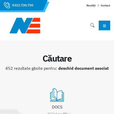
0332.730.730
Noutăți
|
Contact
Căutare
452 rezultate găsite pentru:
deschid document asociat
DOCS
@Căutare
AI