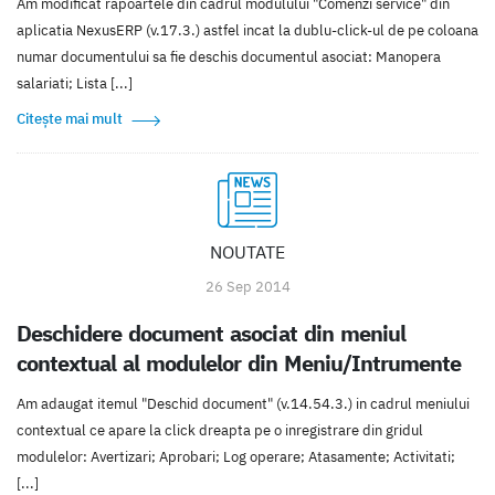
Am modificat rapoartele din cadrul modulului "Comenzi service" din
aplicatia NexusERP (v.17.3.) astfel incat la dublu-click-ul de pe coloana
numar documentului sa fie deschis documentul asociat: Manopera
salariati; Lista [...]
Citește mai mult
NOUTATE
26 Sep 2014
Deschidere document asociat din meniul
contextual al modulelor din Meniu/Intrumente
Am adaugat itemul "Deschid document" (v.14.54.3.) in cadrul meniului
contextual ce apare la click dreapta pe o inregistrare din gridul
modulelor: Avertizari; Aprobari; Log operare; Atasamente; Activitati;
[...]