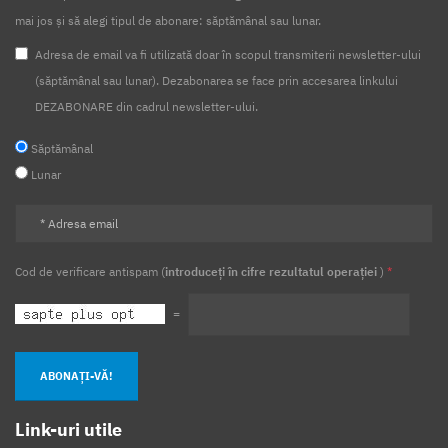
mai jos și să alegi tipul de abonare: săptămânal sau lunar.
Adresa de email va fi utilizată doar în scopul transmiterii newsletter-ului
(săptămânal sau lunar). Dezabonarea se face prin accesarea linkului
DEZABONARE din cadrul newsletter-ului.
Săptămânal
Lunar
Cod de verificare antispam (
introduceți în cifre rezultatul operației
)
*
=
ABONAȚI-VĂ!
Link-uri utile