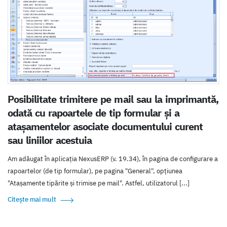
Posibilitate trimitere pe mail sau la imprimantă,
odată cu rapoartele de tip formular și a
atașamentelor asociate documentului curent
sau liniilor acestuia
Am adăugat în aplicația NexusERP (v. 19.34), în pagina de configurare a
rapoartelor (de tip formular), pe pagina "General", opțiunea
"Atașamente tipărite și trimise pe mail". Astfel, utilizatorul [...]
Citește mai mult