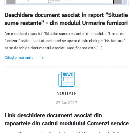
Deschidere document asociat in raport "Situatie
sume restante" - din modulul Urmarire furnizori
Am modificat raportul "Situatie sume restante" din modulul "Urmarire
furnizori" astfel incat atunci cand se apasa dublu click pe "Nr. factura"
sa se deschida documentul asociat. Modificarea este [...]
Citește mai mult
NOUTATE
27 Ian 2017
Link deschidere document asociat din
rapoartele din cadrul modulului Comenzi service