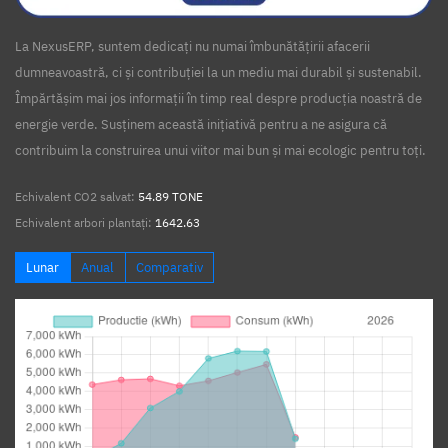
La NexusERP, suntem dedicați nu numai îmbunătățirii afacerii
dumneavoastră, ci și contribuției la un mediu mai durabil și sustenabil.
Împărtășim mai jos informații în timp real despre producția noastră de
energie verde. Susținem această inițiativă pentru a ne asigura că
contribuim la construirea unui viitor mai bun și mai ecologic pentru toți.
Echivalent CO2 salvat:
54.89 TONE
Echivalent arbori plantați:
1642.63
Lunar
Anual
Comparativ