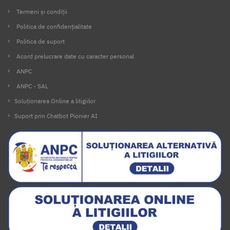
Termeni și condiții
Politica de confidențialitate
Politica de suport
Acord prelucrare date cu caracter personal
ANPC
ANPC - SAL
Soluționarea Online a litigiilor
Suport prin Chatbot Pionier AI