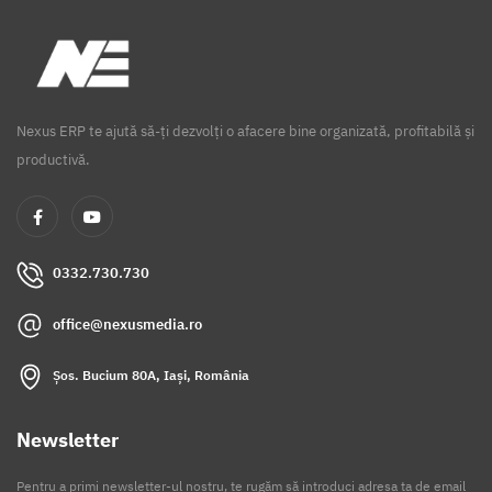
Nexus ERP te ajută să-ți dezvolți o afacere bine organizată, profitabilă și
productivă.
0332.730.730
office@nexusmedia.ro
Șos. Bucium 80A, Iași, România
Newsletter
Pentru a primi newsletter-ul nostru, te rugăm să introduci adresa ta de email