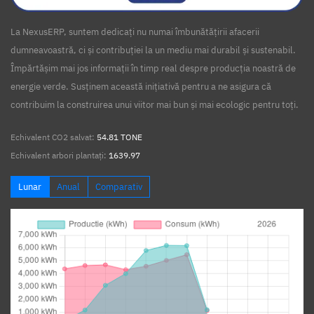
La NexusERP, suntem dedicați nu numai îmbunătățirii afacerii
dumneavoastră, ci și contribuției la un mediu mai durabil și sustenabil.
Împărtășim mai jos informații în timp real despre producția noastră de
energie verde. Susținem această inițiativă pentru a ne asigura că
contribuim la construirea unui viitor mai bun și mai ecologic pentru toți.
Echivalent CO2 salvat:
54.81 TONE
Echivalent arbori plantați:
1639.97
Lunar
Anual
Comparativ