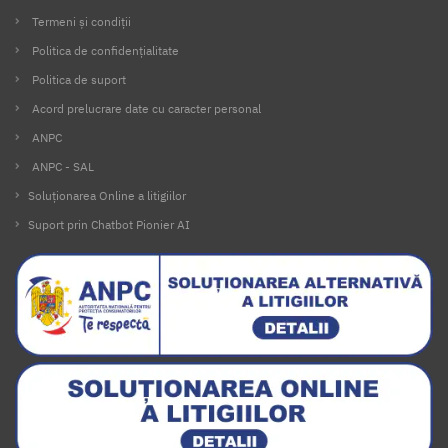
Termeni și condiții
Politica de confidențialitate
Politica de suport
Acord prelucrare date cu caracter personal
ANPC
ANPC - SAL
Soluționarea Online a litigiilor
Suport prin Chatbot Pionier AI