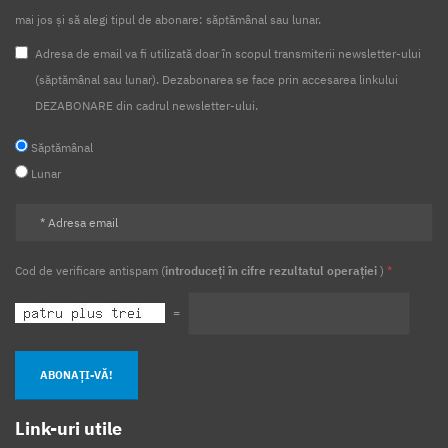
mai jos și să alegi tipul de abonare: săptămânal sau lunar.
Adresa de email va fi utilizată doar în scopul transmiterii newsletter-ului
(săptămânal sau lunar). Dezabonarea se face prin accesarea linkului
DEZABONARE din cadrul newsletter-ului.
Săptămânal
Lunar
Cod de verificare antispam (
introduceți în cifre rezultatul operației
)
*
=
ABONAȚI-VĂ!
Link-uri utile