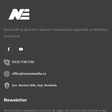
Nexus ERP te ajută să-ți dezvolți o afacere bine organizată, profitabilă și
productivă.
0332.730.730
office@nexusmedia.ro
Șos. Bucium 80A, Iași, România
Newsletter
Pentru a primi newsletter-ul nostru, te rugăm să introduci adresa ta de email