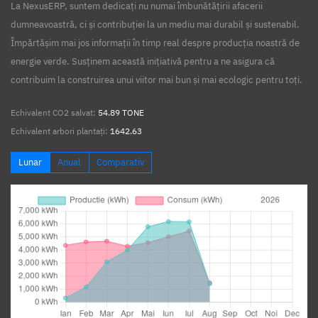
La NexusERP, suntem dedicați nu numai îmbunătățirii afacerii
dumneavoastră, ci și contribuției la un mediu mai durabil și sustenabil.
Împărtășim mai jos informații în timp real despre producția noastră de
energie verde. Susținem această inițiativă pentru a ne asigura că
contribuim la construirea unui viitor mai bun și mai ecologic pentru toți.
Echivalent CO2 salvat:
54.89 TONE
Echivalent arbori plantați:
1642.63
Lunar
Anual
Comparativ