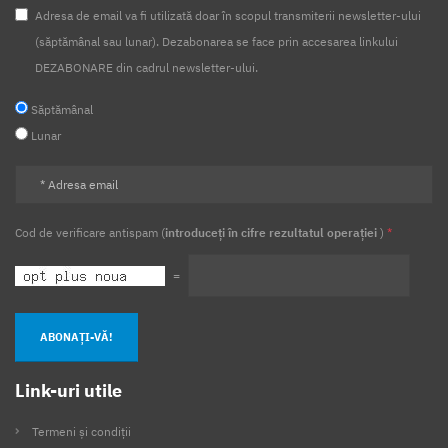
Adresa de email va fi utilizată doar în scopul transmiterii newsletter-ului
(săptămânal sau lunar). Dezabonarea se face prin accesarea linkului
DEZABONARE din cadrul newsletter-ului.
Săptămânal
Lunar
Cod de verificare antispam (
introduceți în cifre rezultatul operației
)
*
=
ABONAȚI-VĂ!
Link-uri utile
Termeni și condiții