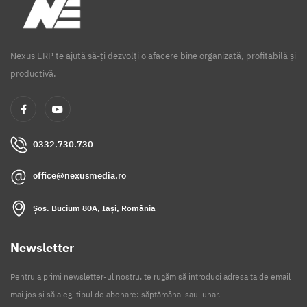
Nexus ERP te ajută să-ți dezvolți o afacere bine organizată, profitabilă și
productivă.
0332.730.730
office@nexusmedia.ro
Șos. Bucium 80A, Iași, România
Newsletter
Pentru a primi newsletter-ul nostru, te rugăm să introduci adresa ta de email
mai jos și să alegi tipul de abonare: săptămânal sau lunar.