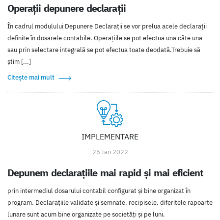
Operații depunere declarații
În cadrul modulului Depunere Declarații se vor prelua acele declarații
definite în dosarele contabile. Operațiile se pot efectua una câte una
sau prin selectare integrală se pot efectua toate deodată.Trebuie să
știm [...]
Citește mai mult
IMPLEMENTARE
26 Ian 2022
Depunem declarațiile mai rapid și mai eficient
prin intermediul dosarului contabil configurat și bine organizat în
program. Declarațiile validate și semnate, recipisele, diferitele rapoarte
lunare sunt acum bine organizate pe societăți și pe luni.