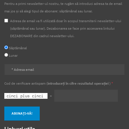
Pentru a primi newsletter-ul nostru, te rugăm să introduci adresa ta de email
mai jos și să alegi tipul de abonare: săptămânal sau lunar.
Adresa de email va fi utilizată doar în scopul transmiterii newsletter-ului
(săptămânal sau lunar). Dezabonarea se face prin accesarea linkului
DEZABONARE din cadrul newsletter-ului.
Săptămânal
Lunar
Cod de verificare antispam (
introduceți în cifre rezultatul operației
)
*
=
ABONAȚI-VĂ!
Link-uri utile