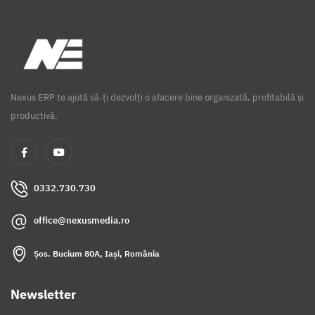
Nexus ERP te ajută să-ți dezvolți o afacere bine organizată, profitabilă și
productivă.
0332.730.730
office@nexusmedia.ro
Șos. Bucium 80A, Iași, România
Newsletter