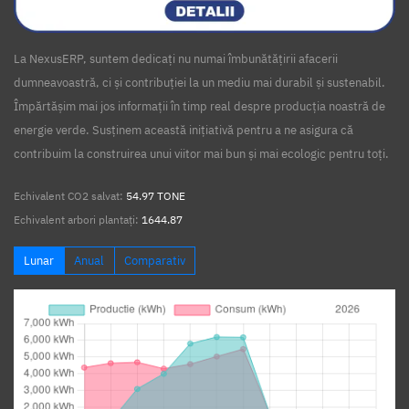
La NexusERP, suntem dedicați nu numai îmbunătățirii afacerii
dumneavoastră, ci și contribuției la un mediu mai durabil și sustenabil.
Împărtășim mai jos informații în timp real despre producția noastră de
energie verde. Susținem această inițiativă pentru a ne asigura că
contribuim la construirea unui viitor mai bun și mai ecologic pentru toți.
Echivalent CO2 salvat:
54.97 TONE
Echivalent arbori plantați:
1644.87
Lunar
Anual
Comparativ