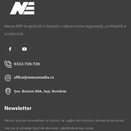
Nexus ERP te ajută să-ți dezvolți o afacere bine organizată, profitabilă și
productivă.
0332.730.730
office@nexusmedia.ro
Șos. Bucium 80A, Iași, România
Newsletter
Pentru a primi newsletter-ul nostru, te rugăm să introduci adresa ta de email
mai jos și să alegi tipul de abonare: săptămânal sau lunar.