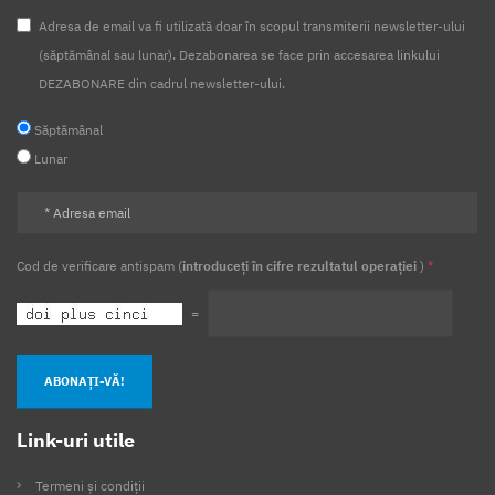
Adresa de email va fi utilizată doar în scopul transmiterii newsletter-ului
(săptămânal sau lunar). Dezabonarea se face prin accesarea linkului
DEZABONARE din cadrul newsletter-ului.
Săptămânal
Lunar
Cod de verificare antispam (
introduceți în cifre rezultatul operației
)
*
=
ABONAȚI-VĂ!
Link-uri utile
Termeni și condiții