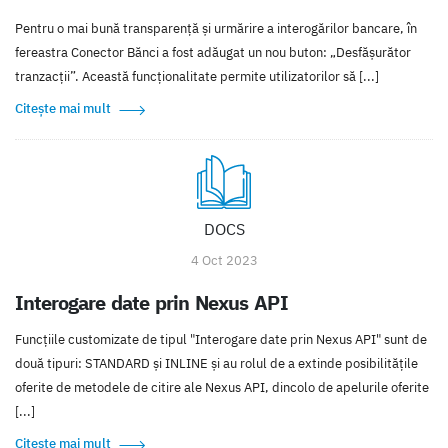
Pentru o mai bună transparență și urmărire a interogărilor bancare, în
fereastra Conector Bănci a fost adăugat un nou buton: „Desfășurător
tranzacții”. Această funcționalitate permite utilizatorilor să [...]
Citește mai mult
DOCS
4 Oct 2023
Interogare date prin Nexus API
Funcțiile customizate de tipul "Interogare date prin Nexus API" sunt de
două tipuri: STANDARD și INLINE și au rolul de a extinde posibilitățile
oferite de metodele de citire ale Nexus API, dincolo de apelurile oferite
[...]
Citește mai mult