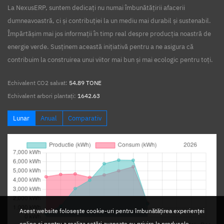
La NexusERP, suntem dedicați nu numai îmbunătățirii afacerii
dumneavoastră, ci și contribuției la un mediu mai durabil și sustenabil.
Împărtășim mai jos informații în timp real despre producția noastră de
energie verde. Susținem această inițiativă pentru a ne asigura că
contribuim la construirea unui viitor mai bun și mai ecologic pentru toți.
Echivalent CO2 salvat:
54.89 TONE
Echivalent arbori plantați:
1642.63
Lunar
Anual
Comparativ
Acest website folosește cookie-uri pentru îmbunătățirea experienței
online si pentru a realiza setări avansate cu privire la produsele