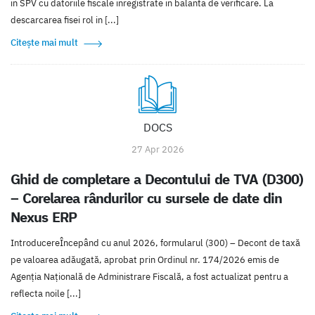
in SPV cu datoriile fiscale inregistrate in balanta de verificare. La
descarcarea fisei rol in [...]
Citește mai mult
DOCS
27 Apr 2026
Ghid de completare a Decontului de TVA (D300)
– Corelarea rândurilor cu sursele de date din
Nexus ERP
IntroducereÎncepând cu anul 2026, formularul (300) – Decont de taxă
pe valoarea adăugată, aprobat prin Ordinul nr. 174/2026 emis de
Agenția Națională de Administrare Fiscală, a fost actualizat pentru a
reflecta noile [...]