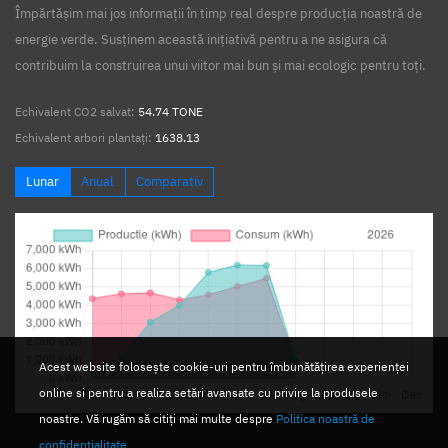
Împărtășim mai jos informații în timp real despre producția noastră de
energie verde. Susținem această inițiativă pentru a ne asigura că
contribuim la construirea unui viitor mai bun și mai ecologic pentru toți.
Echivalent CO2 salvat:
54.74 TONE
Echivalent arbori plantați:
1638.13
Lunar
Anual
Comparativ
Acest website folosește cookie-uri pentru îmbunătățirea experienței
online si pentru a realiza setări avansate cu privire la produsele
noastre. Vă rugăm să citiți mai multe despre
Politica noastră de
confidențialitate