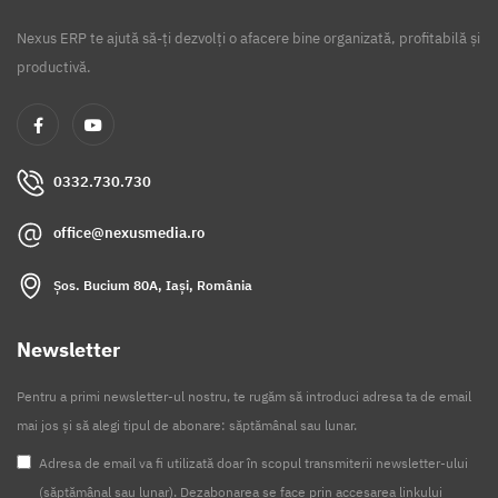
Nexus ERP te ajută să-ți dezvolți o afacere bine organizată, profitabilă și
productivă.
0332.730.730
office@nexusmedia.ro
Șos. Bucium 80A, Iași, România
Newsletter
Pentru a primi newsletter-ul nostru, te rugăm să introduci adresa ta de email
mai jos și să alegi tipul de abonare: săptămânal sau lunar.
Adresa de email va fi utilizată doar în scopul transmiterii newsletter-ului
(săptămânal sau lunar). Dezabonarea se face prin accesarea linkului