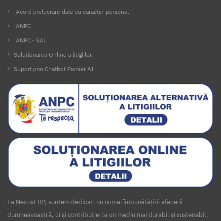
Acord prelucrare date cu caracter personal
ANPC
ANPC - SAL
Soluționarea Online a litigiilor
Suport prin Chatbot Pionier AI
La NexusERP, suntem dedicați nu numai îmbunătățirii afacerii
dumneavoastră, ci și contribuției la un mediu mai durabil și sustenabil.