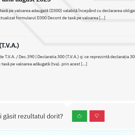
taxă pe valoarea adaugată (D300) valabilă începând cu declararea obligaț
tualizat formularul D300 Decont de taxă pe valoarea [...]
(T.V.A.)
 T.V.A. / Dec.390 | Declaratia 300 (T.V.A.) q: ce reprezintă declarația 30
taxă pe valoarea adăugată (tva). prin acest [...]
i găsit rezultatul dorit?