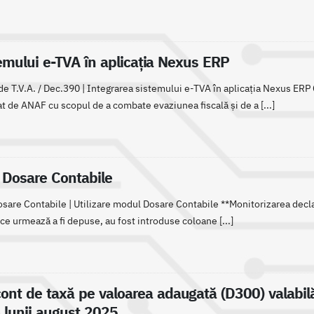
emului e-TVA în aplicația Nexus ERP
e T.V.A. / Dec.390 | Integrarea sistemului e-TVA în aplicația Nexus ERP 
de ANAF cu scopul de a combate evaziunea fiscală și de a [...]
 Dosare Contabile
sare Contabile | Utilizare modul Dosare Contabile **Monitorizarea declara
 ce urmează a fi depuse, au fost introduse coloane [...]
ont de taxă pe valoarea adaugată (D300) valabilă
e lunii august 2025