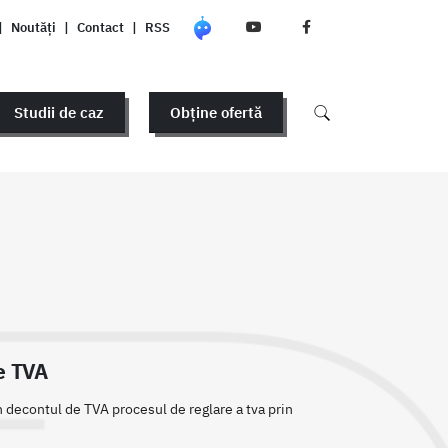
|
Noutăți
|
Contact
|
RSS
Studii de caz
Obține ofertă
e TVA
n decontul de TVA procesul de reglare a tva prin