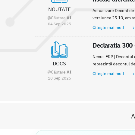
NOUTATE
Actualizare Decont de 
@Căutare
AI
versiunea 25.10, am ac
04 Sep 2025
Citește mai mult
Declaratia 300 
Nexus ERP | Decontul de
DOCS
reprezintă decontul de 
@Căutare
AI
Citește mai mult
10 Sep 2025
A