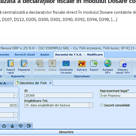
lizată a declarațiilor fiscale în modulul Dosare co
centralizată a declarațiilor fiscale direct în modulul Dosare contabile d
, D107, D112, D205, D300, D301, D390, D392, D394, D398, [...]