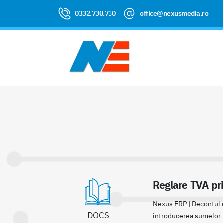
0332.730.730
office@nexusmedia.ro
Reglare TVA pri
Nexus ERP | Decontul d
DOCS
introducerea sumelor pe