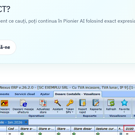
CT?
cient ce cauți, poți continua în Pionier AI folosind exact expresi
ză-ne