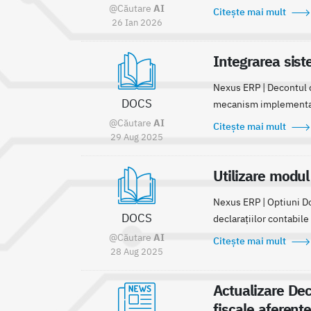
@Căutare
AI
Citește mai mult
26 Ian 2026
Integrarea sist
Nexus ERP | Decontul d
DOCS
mecanism implementat 
@Căutare
AI
Citește mai mult
29 Aug 2025
Utilizare modul
Nexus ERP | Optiuni Do
DOCS
declarațiilor contabile
@Căutare
AI
Citește mai mult
28 Aug 2025
Actualizare Dec
fiscale aferent