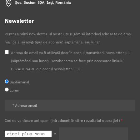
Șos. Bucium 80A, Iași, România
Newsletter
Pentru a primi newsletter-ul nostru, te rugăm să introduci adresa ta de email
mai jos și să alegi tipul de abonare: săptămânal sau lunar.
Adresa de email va fi utilizată doar în scopul transmiterii newsletter-ului
(săptămânal sau lunar). Dezabonarea se face prin accesarea linkului
DEZABONARE din cadrul newsletter-ului.
Săptămânal
Lunar
Cod de verificare antispam (
introduceți în cifre rezultatul operației
)
*
=