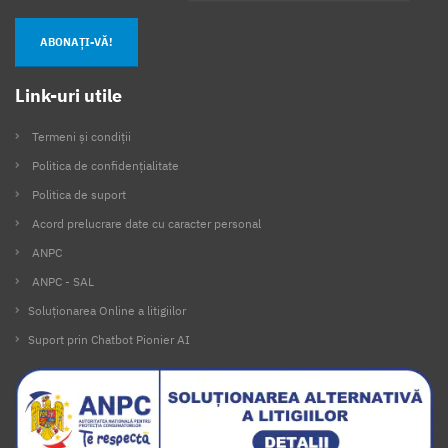
ABONAȚI-VĂ!
Link-uri utile
Termeni și condiții
Politica de confidențialitate
Politica de suport
Acord prelucrare date cu caracter personal
ANPC
ANPC - SAL
Soluționarea Online a litigiilor
Suport prin Chatbot Pionier AI