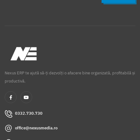
Nexus ERP te ajută să-ți dezvolți o afacere bine organizată, profitabilă și
productivă.
0332.730.730
office@nexusmedia.ro