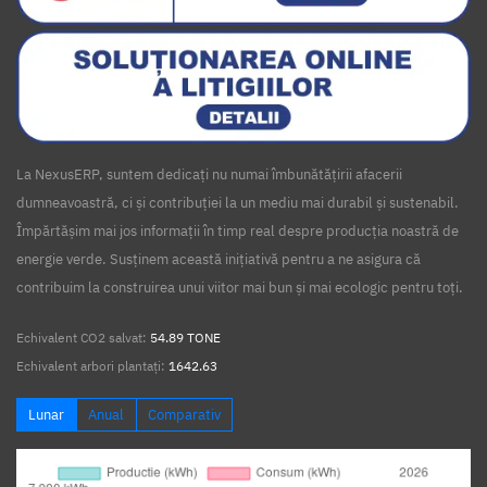
La NexusERP, suntem dedicați nu numai îmbunătățirii afacerii
dumneavoastră, ci și contribuției la un mediu mai durabil și sustenabil.
Împărtășim mai jos informații în timp real despre producția noastră de
energie verde. Susținem această inițiativă pentru a ne asigura că
contribuim la construirea unui viitor mai bun și mai ecologic pentru toți.
Echivalent CO2 salvat:
54.89 TONE
Echivalent arbori plantați:
1642.63
Lunar
Anual
Comparativ