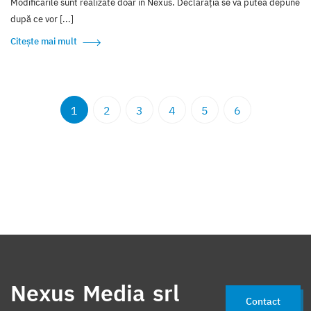
Modificările sunt realizate doar în Nexus. Declarația se va putea depune
după ce vor [...]
Citește mai mult
1
2
3
4
5
6
Nexus Media srl
Contact