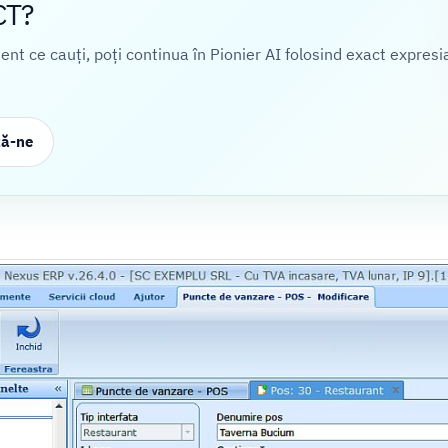
CT?
cient ce cauți, poți continua în Pionier AI folosind exact expresi
ză-ne