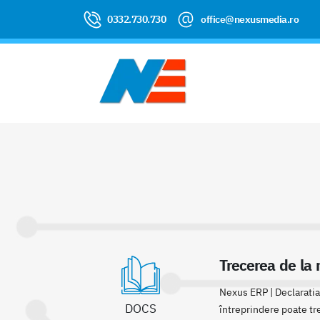
0332.730.730
office@nexusmedia.ro
Trecerea de la 
Nexus ERP | Declaratia 
DOCS
întreprindere poate tre