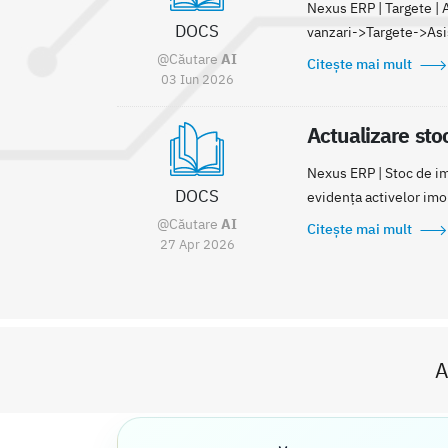
Nexus ERP | Targete |
DOCS
vanzari->Targete->Asis
@Căutare
AI
Citește mai mult
03 Iun 2026
Actualizare stoc
Nexus ERP | Stoc de imo
DOCS
evidența activelor imob
@Căutare
AI
Citește mai mult
27 Apr 2026
A