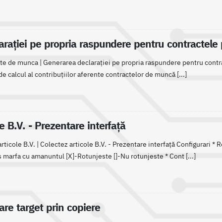
rației pe propria raspundere pentru contractele pa
cte de munca | Generarea declarației pe propria raspundere pentru contrac
 calcul al contribuțiilor aferente contractelor de muncă [...]
e B.V. - Prezentare interfață
ticole B.V. | Colectez articole B.V. - Prezentare interfață Configurari * R
 marfa cu amanuntul [X]-Rotunjeste []-Nu rotunjeste * Cont [...]
re target prin copiere