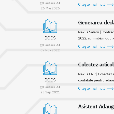
@Căutare
AI
Citește mai mult
26 Mai 2026
Generarea decla
Nexus Salarii | Contra
DOCS
2022, schimbă modul de
@Căutare
AI
Citește mai mult
07 Nov 2022
Colectez articol
Nexus ERP | Colectez ar
DOCS
contabile pentru adaos
@Căutare
AI
Citește mai mult
23 Sep 2021
Asistent Adauga