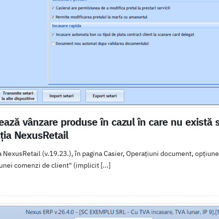
ază vânzare produse în cazul în care nu există s
ația NexusRetail
a NexusRetail (v.19.23.), în pagina Casier, Operațiuni document, opțiun
unei comenzi de client" (implicit [...]