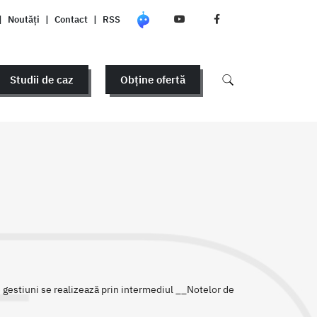
|
Noutăți
|
Contact
|
RSS
Studii de caz
Obține ofertă
e gestiuni se realizează prin intermediul __Notelor de