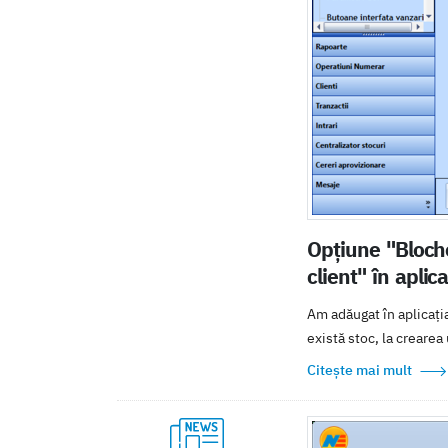
Opțiune "Bloche
client" în aplic
Am adăugat în aplicați
există stoc, la crearea 
Citește mai mult