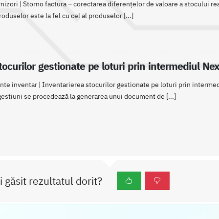
nizori | Storno factura – corectarea diferențelor de valoare a stocului real
roduselor este la fel cu cel al produselor [...]
tocurilor gestionate pe loturi prin intermediul Ne
ente inventar | Inventarierea stocurilor gestionate pe loturi prin inter
 gestiuni se procedează la generarea unui document de [...]
i găsit rezultatul dorit?