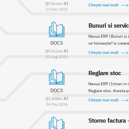
@Căutare
AI
Citește mai mult
13 Dec 2021
Bunuri si servic
Nexus ERP | Bunuri si s
DOCS
ce folosește? a: creare
@Căutare
AI
Citește mai mult
25 Aug 2025
Reglare stoc
Nexus ERP | Intrari in 
DOCS
Reglare stoc. Acesta per
@Căutare
AI
Citește mai mult
04 Mai 2026
Storno factura 