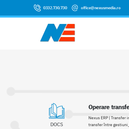
0332.730.730
office@nexusmedia.ro
Operare transfe
Nexus ERP | Transfer i
DOCS
transfer între gestiuni