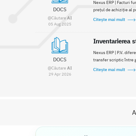
Nexus ERP | Facturi fur
DOCS
prețul de achiziție al p
@Căutare
AI
Citește mai mult
05 Aug 2025
Inventarierea s
Nexus ERP | P.V. difer
DOCS
transfer scriptic între
@Căutare
AI
Citește mai mult
29 Apr 2026
A