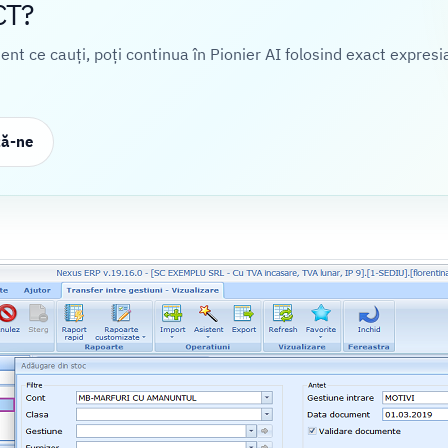
CT?
cient ce cauți, poți continua în Pionier AI folosind exact expresi
ză-ne