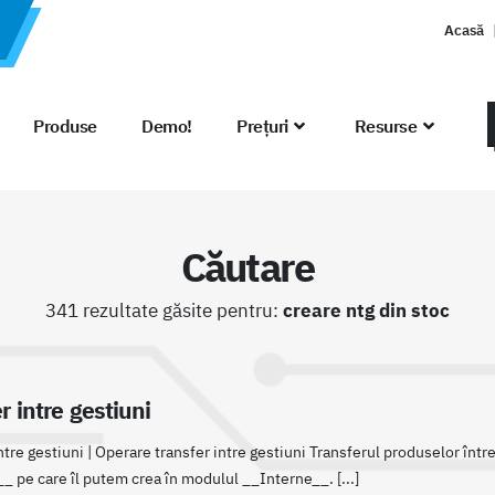
Acasă
Produse
Demo!
Prețuri
Resurse
Căutare
341 rezultate găsite pentru:
creare ntg din stoc
r intre gestiuni
ntre gestiuni | Operare transfer intre gestiuni Transferul produselor într
__ pe care îl putem crea în modulul __Interne__. [...]