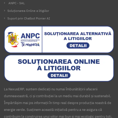
ANPC - SAL
Soluționarea Online a litigiilor
Suport prin Chatbot Pionier AI
La NexusERP, suntem dedicați nu numai îmbunătățirii afacerii
dumneavoastră, ci și contribuției la un mediu mai durabil și sustenabil.
Împărtășim mai jos informații în timp real despre producția noastră de
energie verde. Susținem această inițiativă pentru a ne asigura că
contribuim la construirea unui viitor mai bun și mai ecologic pentru toți.