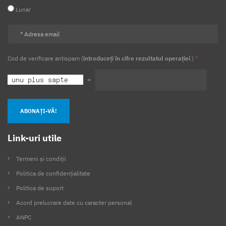
Lunar
Cod de verificare antispam (
introduceți în cifre rezultatul operației
)
*
=
ABONAȚI-VĂ!
Link-uri utile
Termeni și condiții
Politica de confidențialitate
Politica de suport
Acord prelucrare date cu caracter personal
ANPC