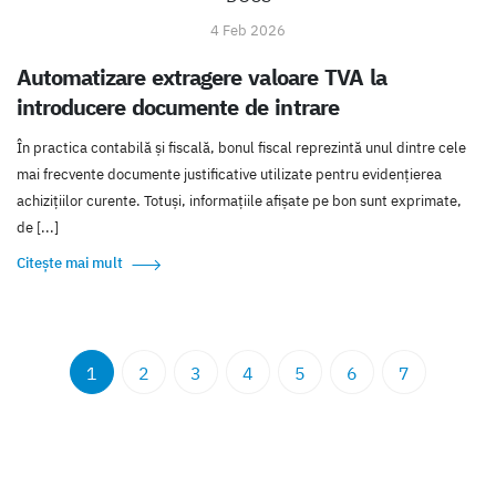
4 Feb 2026
Automatizare extragere valoare TVA la
introducere documente de intrare
În practica contabilă și fiscală, bonul fiscal reprezintă unul dintre cele
mai frecvente documente justificative utilizate pentru evidențierea
achizițiilor curente. Totuși, informațiile afișate pe bon sunt exprimate,
de [...]
Citește mai mult
1
2
3
4
5
6
7