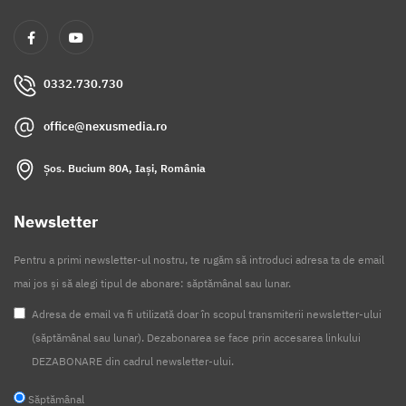
0332.730.730
office@nexusmedia.ro
Șos. Bucium 80A, Iași, România
Newsletter
Pentru a primi newsletter-ul nostru, te rugăm să introduci adresa ta de email
mai jos și să alegi tipul de abonare: săptămânal sau lunar.
Adresa de email va fi utilizată doar în scopul transmiterii newsletter-ului
(săptămânal sau lunar). Dezabonarea se face prin accesarea linkului
DEZABONARE din cadrul newsletter-ului.
Săptămânal