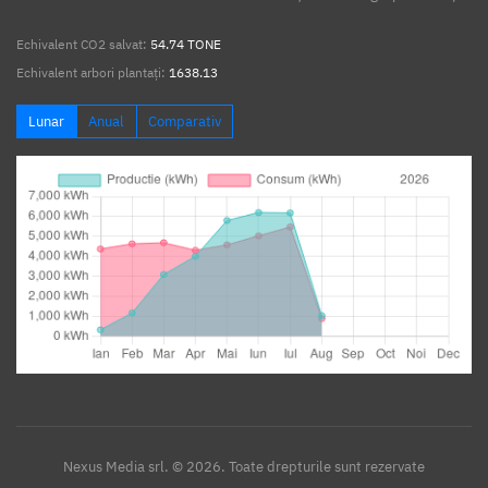
Echivalent CO2 salvat:
54.74 TONE
Echivalent arbori plantați:
1638.13
Lunar
Anual
Comparativ
Nexus Media srl. © 2026. Toate drepturile sunt rezervate