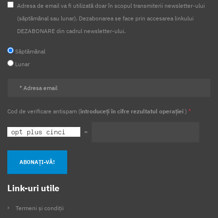
Adresa de email va fi utilizată doar în scopul transmiterii newsletter-ului
(săptămânal sau lunar). Dezabonarea se face prin accesarea linkului
DEZABONARE din cadrul newsletter-ului.
Săptămânal
Lunar
Cod de verificare antispam (
introduceți în cifre rezultatul operației
)
*
=
ABONAȚI-VĂ!
Link-uri utile
Termeni și condiții