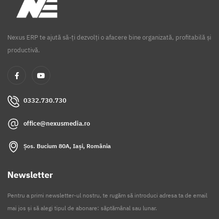
Nexus ERP te ajută să-ți dezvolți o afacere bine organizată, profitabilă și
productivă.
0332.730.730
office@nexusmedia.ro
Șos. Bucium 80A, Iași, România
Newsletter
Pentru a primi newsletter-ul nostru, te rugăm să introduci adresa ta de email
mai jos și să alegi tipul de abonare: săptămânal sau lunar.