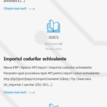
automată a [...]
Citește mai mult
DOCS
@Căutare
AI
04 Nov 2021
Importul codurilor echivalente
Nexus ERP | Apeluri API import | Importul codurilor echivalente
Parametri apel procedura Apel API pentru import coduri echivalente:
http://{ip}:{port}/api/v1/import/nomen4 |Câmp | Tip | Descriere
|id_importex | varchar (25) | ID [...]
Citește mai mult