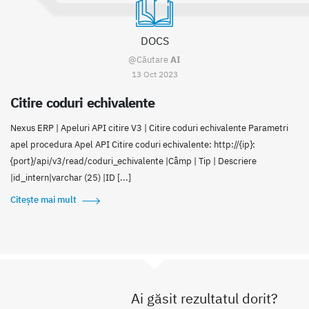
DOCS
@Căutare
AI
13 Oct 2023
Citire coduri echivalente
Nexus ERP | Apeluri API citire V3 | Citire coduri echivalente Parametri
apel procedura Apel API Citire coduri echivalente: http://{ip}:
{port}/api/v3/read/coduri_echivalente |Câmp | Tip | Descriere
|id_intern|varchar (25) |ID [...]
Citește mai mult
Ai găsit rezultatul dorit?