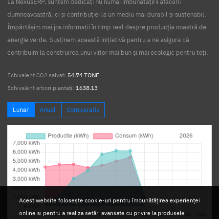
La NexusERP, suntem dedicați nu numai îmbunătățirii afacerii
dumneavoastră, ci și contribuției la un mediu mai durabil și sustenabil.
Împărtășim mai jos informații în timp real despre producția noastră de
energie verde. Susținem această inițiativă pentru a ne asigura că
contribuim la construirea unui viitor mai bun și mai ecologic pentru toți.
Echivalent CO2 salvat:
54.74 TONE
Echivalent arbori plantați:
1638.13
Lunar
Anual
Comparativ
Acest website folosește cookie-uri pentru îmbunătățirea experienței
online si pentru a realiza setări avansate cu privire la produsele