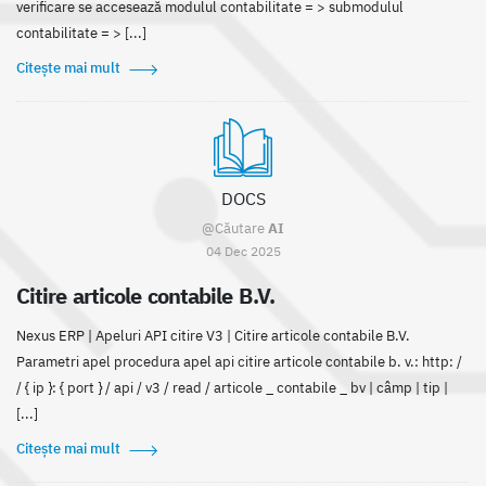
verificare se accesează modulul contabilitate = > submodulul
contabilitate = > [...]
Citește mai mult
DOCS
@Căutare
AI
04 Dec 2025
Citire articole contabile B.V.
Nexus ERP | Apeluri API citire V3 | Citire articole contabile B.V.
Parametri apel procedura apel api citire articole contabile b. v.: http: /
/ { ip }: { port } / api / v3 / read / articole _ contabile _ bv | câmp | tip |
[...]
Citește mai mult