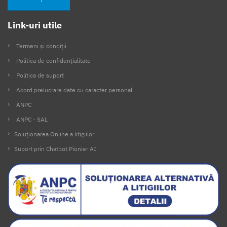
Link-uri utile
Termeni și condiții
Politica de confidențialitate
Politica de suport
Acord prelucrare date cu caracter personal
ANPC
ANPC - SAL
Soluționarea Online a litigiilor
Suport prin Chatbot Pionier AI