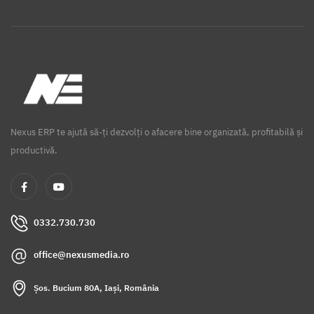
Nexus ERP te ajută să-ți dezvolți o afacere bine organizată, profitabilă și
productivă.
0332.730.730
office@nexusmedia.ro
Șos. Bucium 80A, Iași, România