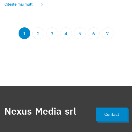
Citește mai mult
1
2
3
4
5
6
7
Nexus Media srl
Contact