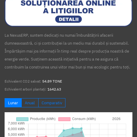
La NexusERP, suntem dedicați nu numai îmbunătățirii afacerii
dumneavoastră, ci și contribuției la un mediu mai durabil și sustenabil.
Împărtășim mai jos informații în timp real despre producția noastră de
energie verde. Susținem această inițiativă pentru a ne asigura că
contribuim la construirea unui viitor mai bun și mai ecologic pentru toți.
Echivalent CO2 salvat:
54.89 TONE
Echivalent arbori plantați:
1642.63
Lunar
Anual
Comparativ