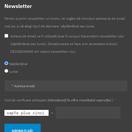
Newsletter
Pentru a primi newsletter-ul nostru, te rugăm să introduci adresa ta de email
mai jos și să alegi tipul de abonare: săptămânal sau lunar.
Adresa de email va fi utilizată doar în scopul transmiterii newsletter-ului
(săptămânal sau lunar). Dezabonarea se face prin accesarea linkului
DEZABONARE din cadrul newsletter-ului.
Săptămânal
Lunar
Cod de verificare antispam (
introduceți în cifre rezultatul operației
)
*
=
ABONAȚI-VĂ!