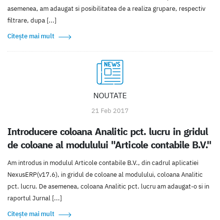
asemenea, am adaugat si posibilitatea de a realiza grupare, respectiv
filtrare, dupa [...]
Citește mai mult
NOUTATE
21 Feb 2017
Introducere coloana Analitic pct. lucru in gridul
de coloane al modulului "Articole contabile B.V."
Am introdus in modulul Articole contabile B.V., din cadrul aplicatiei
NexusERP(v17.6), in gridul de coloane al modulului, coloana Analitic
pct. lucru. De asemenea, coloana Analitic pct. lucru am adaugat-o si in
raportul Jurnal [...]
Citește mai mult