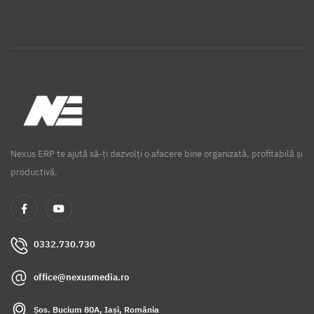
Nexus ERP te ajută să-ți dezvolți o afacere bine organizată, profitabilă și
productivă.
0332.730.730
office@nexusmedia.ro
Șos. Bucium 80A, Iași, România