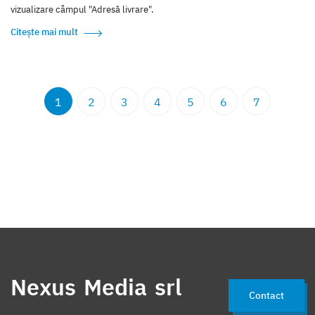
vizualizare câmpul "Adresă livrare".
Citește mai mult
1
2
3
4
5
6
7
Nexus Media srl
Contact