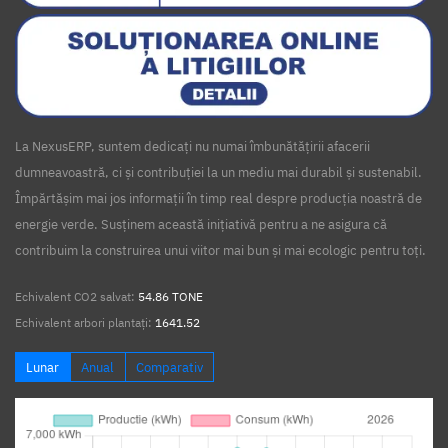
La NexusERP, suntem dedicați nu numai îmbunătățirii afacerii
dumneavoastră, ci și contribuției la un mediu mai durabil și sustenabil.
Împărtășim mai jos informații în timp real despre producția noastră de
energie verde. Susținem această inițiativă pentru a ne asigura că
contribuim la construirea unui viitor mai bun și mai ecologic pentru toți.
Echivalent CO2 salvat:
54.86 TONE
Echivalent arbori plantați:
1641.52
Lunar
Anual
Comparativ