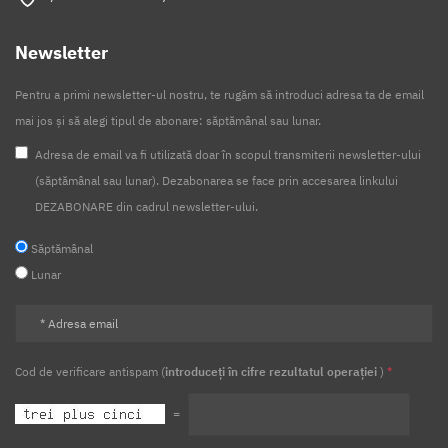
Newsletter
Pentru a primi newsletter-ul nostru, te rugăm să introduci adresa ta de email
mai jos și să alegi tipul de abonare: săptămânal sau lunar.
Adresa de email va fi utilizată doar în scopul transmiterii newsletter-ului
(săptămânal sau lunar). Dezabonarea se face prin accesarea linkului
DEZABONARE din cadrul newsletter-ului.
Săptămânal
Lunar
Cod de verificare antispam (
introduceți în cifre rezultatul operației
)
*
=