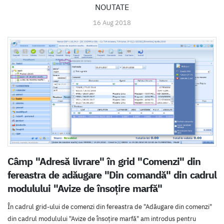
NOUTATE
16 Aug 2018
Câmp "Adresă livrare" în grid "Comenzi" din
fereastra de adăugare "Din comandă" din cadrul
modulului "Avize de însoțire marfă"
În cadrul grid-ului de comenzi din fereastra de "Adăugare din comenzi"
din cadrul modulului "Avize de însoțire marfă" am introdus pentru