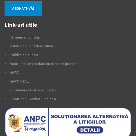
ABONAȚI-VĂ!
Link-uri utile
Termeni și condiții
Politica de confidențialitate
Politica de suport
Acord prelucrare date cu caracter personal
ANPC
ANPC - SAL
Soluționarea Online a litigiilor
Suport prin Chatbot Pionier AI