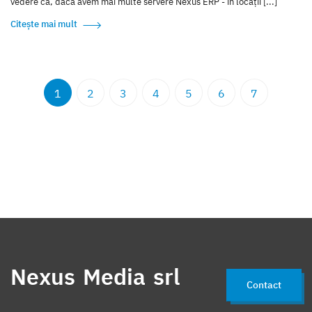
vedere că, dacă avem mai multe servere Nexus ERP - în locaţii [...]
Citește mai mult
1
2
3
4
5
6
7
Nexus Media srl
Contact