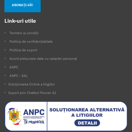
ABONAȚI-VĂ!
Link-uri utile
Termeni și condiții
Politica de confidențialitate
Politica de suport
Acord prelucrare date cu caracter personal
ANPC
ANPC - SAL
Soluționarea Online a litigiilor
Suport prin Chatbot Pionier AI