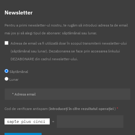
Newsletter
Pentru a primi newsletter-ul nostru, te rugăm să introduci adresa ta de email
mai jos și să alegi tipul de abonare: săptămânal sau lunar.
Adresa de email va fi utilizată doar în scopul transmiterii newsletter-ului
(săptămânal sau lunar). Dezabonarea se face prin accesarea linkului
DEZABONARE din cadrul newsletter-ului.
Săptămânal
Lunar
Cod de verificare antispam (
introduceți în cifre rezultatul operației
)
*
=