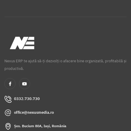
Nexus ERP te ajută să-ți dezvolți o afacere bine organizată, profitabilă și
productivă.
0332.730.730
office@nexusmedia.ro
Șos. Bucium 80A, Iași, România