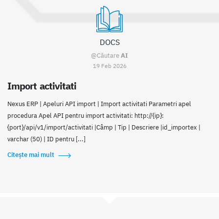
DOCS
@Căutare
AI
19 Feb 2026
Import activitati
Nexus ERP | Apeluri API import | Import activitati Parametri apel
procedura Apel API pentru import activitati: http://{ip}:
{port}/api/v1/import/activitati |Câmp | Tip | Descriere |id_importex |
varchar (50) | ID pentru [...]
Citește mai mult