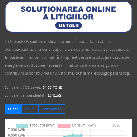
La NexusERP, suntem dedicați nu numai îmbunătățirii afacerii
dumneavoastră, ci și contribuției la un mediu mai durabil și sustenabil.
Împărtășim mai jos informații în timp real despre producția noastră de
energie verde. Susținem această inițiativă pentru a ne asigura că
contribuim la construirea unui viitor mai bun și mai ecologic pentru toți.
Echivalent CO2 salvat:
54.86 TONE
Echivalent arbori plantați:
1641.52
Lunar
Anual
Comparativ