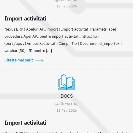
19 Feb 2026
Import activitati
Nexus ERP | Apeluri API import | Import activitati Parametri apel
procedura Apel API pentru import activitati: http://{ip}:
{port}/api/v1/import/activitati |Câmp | Tip | Descriere |id_importex |
varchar (50) | ID pentru [...]
Citește mai mult
DOCS
@Căutare
AI
19 Feb 2026
Import activitati