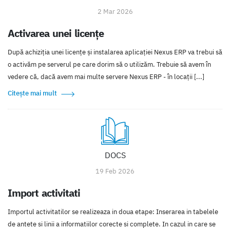
2 Mar 2026
Activarea unei licenţe
După achiziţia unei licenţe şi instalarea aplicaţiei Nexus ERP va trebui să
o activăm pe serverul pe care dorim să o utilizăm. Trebuie să avem în
vedere că, dacă avem mai multe servere Nexus ERP - în locaţii [...]
Citește mai mult
DOCS
19 Feb 2026
Import activitati
Importul activitatilor se realizeaza in doua etape: Inserarea in tabelele
de antete si linii a informatiilor corecte si complete. In cazul in care se