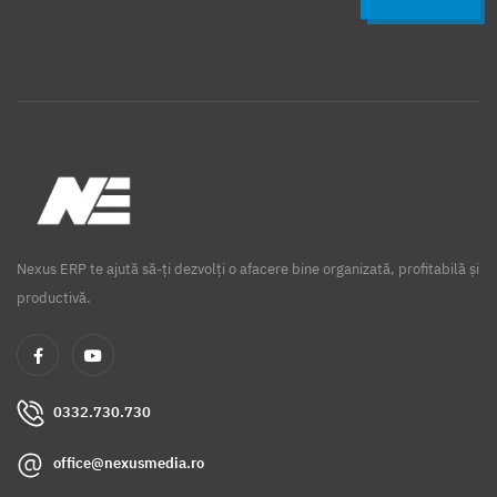
Nexus ERP te ajută să-ți dezvolți o afacere bine organizată, profitabilă și
productivă.
0332.730.730
office@nexusmedia.ro