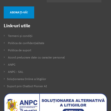
ABONAȚI-VĂ!
Link-uri utile
Termeni și condiții
Politica de confidențialitate
Politica de suport
Acord prelucrare date cu caracter personal
ANPC
ANPC - SAL
Soluționarea Online a litigiilor
Suport prin Chatbot Pionier AI