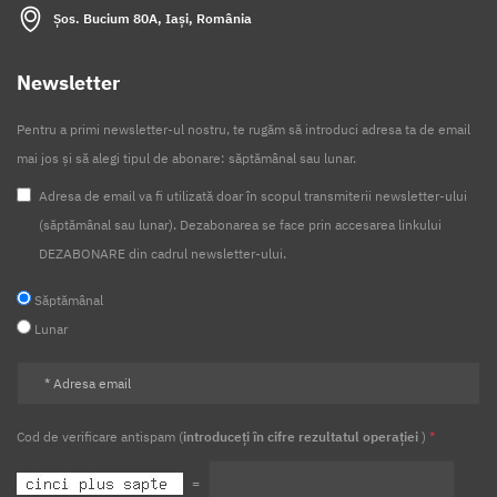
Șos. Bucium 80A, Iași, România
Newsletter
Pentru a primi newsletter-ul nostru, te rugăm să introduci adresa ta de email
mai jos și să alegi tipul de abonare: săptămânal sau lunar.
Adresa de email va fi utilizată doar în scopul transmiterii newsletter-ului
(săptămânal sau lunar). Dezabonarea se face prin accesarea linkului
DEZABONARE din cadrul newsletter-ului.
Săptămânal
Lunar
Cod de verificare antispam (
introduceți în cifre rezultatul operației
)
*
=