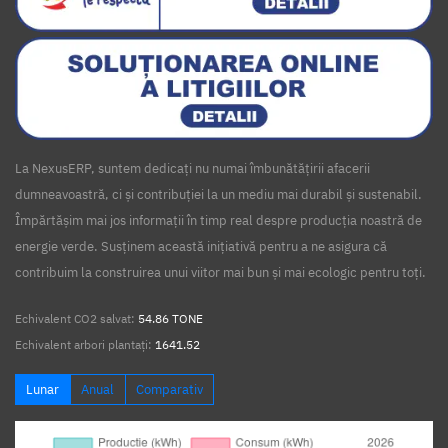
La NexusERP, suntem dedicați nu numai îmbunătățirii afacerii
dumneavoastră, ci și contribuției la un mediu mai durabil și sustenabil.
Împărtășim mai jos informații în timp real despre producția noastră de
energie verde. Susținem această inițiativă pentru a ne asigura că
contribuim la construirea unui viitor mai bun și mai ecologic pentru toți.
Echivalent CO2 salvat:
54.86 TONE
Echivalent arbori plantați:
1641.52
Lunar
Anual
Comparativ