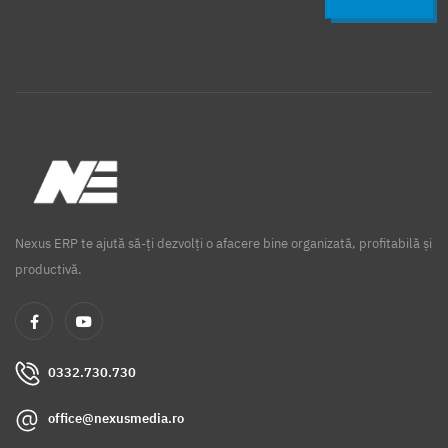
Nexus ERP te ajută să-ți dezvolți o afacere bine organizată, profitabilă și
productivă.
0332.730.730
office@nexusmedia.ro