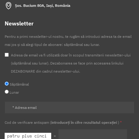
Șos. Bucium 80A, Iași, România
Newsletter
Pentru a primi newsletter-ul nostru, te rugăm să introduci adresa ta de email
mai jos și să alegi tipul de abonare: săptămânal sau lunar.
Adresa de email va fi utilizată doar în scopul transmiterii newsletter-ului
(săptămânal sau lunar). Dezabonarea se face prin accesarea linkului
DEZABONARE din cadrul newsletter-ului.
Săptămânal
Lunar
Cod de verificare antispam (
introduceți în cifre rezultatul operației
)
*
=