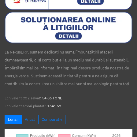
La NexusERP, suntem dedicați nu numai îmbunătățirii afacerii
dumneavoastră, ci și contribuției la un mediu mai durabil și sustenabil.
Împărtășim mai jos informații în timp real despre producția noastră de
energie verde. Susținem această inițiativă pentru a ne asigura că
contribuim la construirea unui viitor mai bun și mai ecologic pentru toți.
Echivalent CO2 salvat:
54.86 TONE
Echivalent arbori plantați:
1641.52
Lunar
Anual
Comparativ