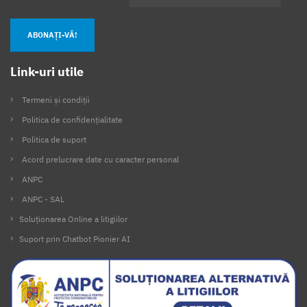
ABONAȚI-VĂ!
Link-uri utile
Termeni și condiții
Politica de confidențialitate
Politica de suport
Acord prelucrare date cu caracter personal
ANPC
ANPC - SAL
Soluționarea Online a litigiilor
Suport prin Chatbot Pionier AI